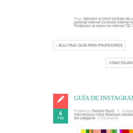
Tags:
Adiccion al movil
contrato de 
parental internet
Controlar internet h
Proteccion al menor en internet
TIC
« BULLYING: GUÍA PARA PROFESORES
CÓMO DEJAR 
GUÍA DE INSTAGRA
Posted by:
Patricia Peyró
Catego
6
internet para niños
Facebook adoles
Feb
Sin categoría
3 Comments