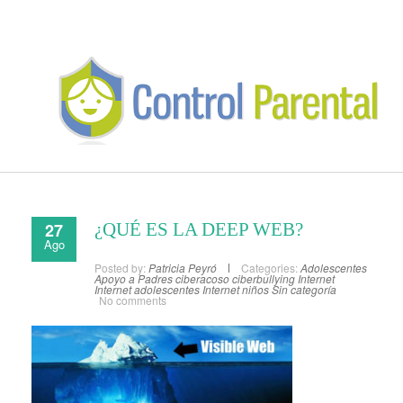
27
¿QUÉ ES LA DEEP WEB?
Ago
Posted by:
Patricia Peyró
Categories:
Adolescentes
Apoyo a Padres
ciberacoso
ciberbullying
Internet
Internet adolescentes
Internet niños
Sin categoría
No comments