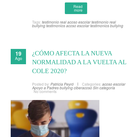
Read
more
Tags:
testimonio real acoso escolar
testimonio real
bullying
testimonios acoso escolar
testimonios bullying
19
¿CÓMO AFECTA LA NUEVA
Ago
NORMALIDAD A LA VUELTA AL
COLE 2020?
Posted by:
Patricia Peyró
Categories:
acoso escolar
Apoyo a Padres
bullying
ciberacoso
Sin categoría
No comments