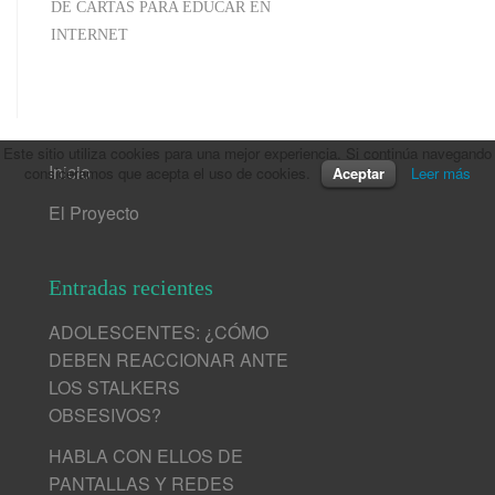
DE CARTAS PARA EDUCAR EN
INTERNET
Este sitio utiliza cookies para una mejor experiencia. Si continúa navegando
Inicio
consideramos que acepta el uso de cookies.
Aceptar
Leer más
El Proyecto
Entradas recientes
ADOLESCENTES: ¿CÓMO
DEBEN REACCIONAR ANTE
LOS STALKERS
OBSESIVOS?
HABLA CON ELLOS DE
PANTALLAS Y REDES