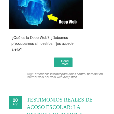
¿Qué es la Deep Web? ¿Debemos
preocuparnos si nuestros hijos acceden
a ella?
Read
more
Tags:
amenazas internet para niños
control parental en
internet
dark net
dark web
deep web
20
TESTIMONIOS REALES DE
Ago
ACOSO ESCOLAR: LA