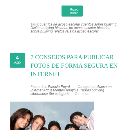
Read
more
Tags:
cuentos de acoso escolar
cuentos sobre bullying
ficción bullying
historias de acoso escolar
historias
sobre bullying
relatos
relatos acoso escolar
4
7 CONSEJOS PARA PUBLICAR
Ago
FOTOS DE FORMA SEGURA EN
INTERNET
Posted by:
Patricia Peyró
Categories:
Acoso en
internet
Adolescentes
Apoyo a Padres
bullying
ciberacoso
Sin categoría
1 Comment