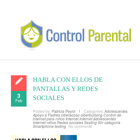
HABLA CON ELLOS DE
PANTALLAS Y REDES
3
SOCIALES
Feb
Posted by:
Patricia Peyró
Categories:
Adolescentes
Apoyo a Padres
ciberacoso
ciberbullying
Control de
internet para niños
Internet
Internet adolescentes
Internet niños
Redes sociales
Sexting
Sin categoría
Smartphone
texting
No comments