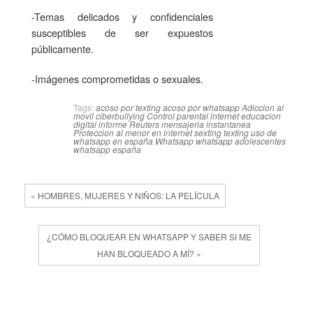
-Temas delicados y confidenciales
susceptibles de ser expuestos
públicamente.
-Imágenes comprometidas o sexuales.
Tags:
acoso por texting
acoso por whatsapp
Adiccion al
movil
ciberbullying
Control parental internet
educacion
digital
informe Reuters
mensajeria instantanea
Proteccion al menor en internet
sexting
texting
uso de
whatsapp en españa
Whatsapp
whatsapp adolescentes
whatsapp españa
« HOMBRES, MUJERES Y NIÑOS: LA PELÍCULA
¿CÓMO BLOQUEAR EN WHATSAPP Y SABER SI ME
HAN BLOQUEADO A MÍ? »