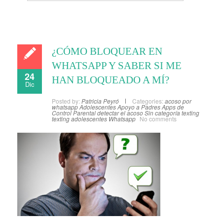
¿CÓMO BLOQUEAR EN
WHATSAPP Y SABER SI ME
24
HAN BLOQUEADO A MÍ?
Dic
Posted by:
Patricia Peyró
Categories:
acoso por
whatsapp
Adolescentes
Apoyo a Padres
Apps de
Control Parental
detectar el acoso
Sin categoría
texting
texting adolescentes
Whatsapp
No comments