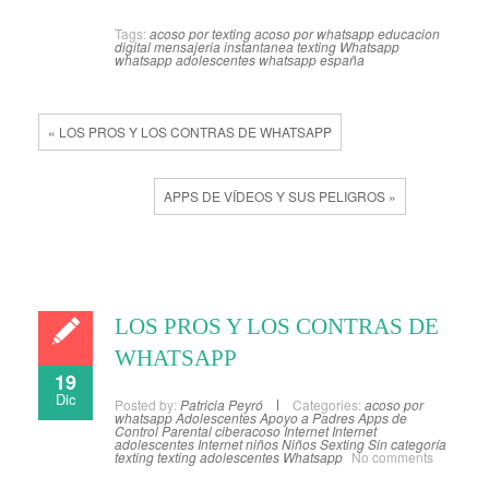
Tags:
acoso por texting
acoso por whatsapp
educacion
digital
mensajeria instantanea
texting
Whatsapp
whatsapp adolescentes
whatsapp españa
« LOS PROS Y LOS CONTRAS DE WHATSAPP
APPS DE VÍDEOS Y SUS PELIGROS »
LOS PROS Y LOS CONTRAS DE
WHATSAPP
19
Dic
Posted by:
Patricia Peyró
Categories:
acoso por
whatsapp
Adolescentes
Apoyo a Padres
Apps de
Control Parental
ciberacoso
Internet
Internet
adolescentes
Internet niños
Niños
Sexting
Sin categoría
texting
texting adolescentes
Whatsapp
No comments