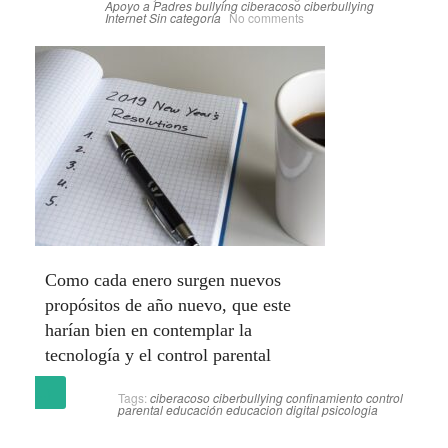
Apoyo a Padres
bullying
ciberacoso
ciberbullying
Internet
Sin categoría
No comments
Como cada enero surgen nuevos
propósitos de año nuevo, que este
harían bien en contemplar la
tecnología y el control parental
(más…)
Tags:
ciberacoso
ciberbullying
confinamiento
control
parental
educación
educacion digital
psicologia