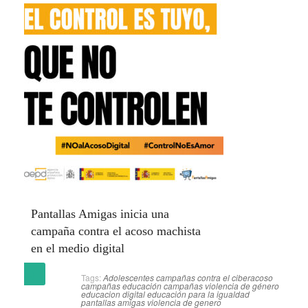
Pantallas Amigas inicia una
campaña contra el acoso machista
en el medio digital
(más…)
Tags:
Adolescentes
campañas contra el ciberacoso
campañas educación
campañas violencia de género
educacion digital
educación para la igualdad
pantallas amigas
violencia de genero