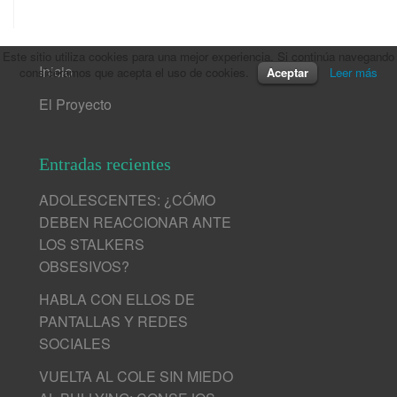
Este sitio utiliza cookies para una mejor experiencia. Si continúa navegando
Inicio
consideramos que acepta el uso de cookies.
Aceptar
Leer más
El Proyecto
Entradas recientes
ADOLESCENTES: ¿CÓMO
DEBEN REACCIONAR ANTE
LOS STALKERS
OBSESIVOS?
HABLA CON ELLOS DE
PANTALLAS Y REDES
SOCIALES
VUELTA AL COLE SIN MIEDO