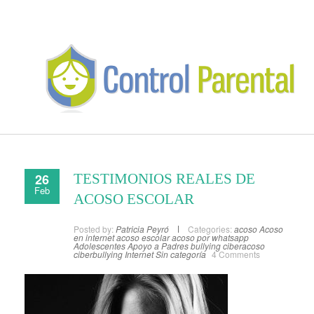
26
TESTIMONIOS REALES DE
Feb
ACOSO ESCOLAR
Posted by:
Patricia Peyró
Categories:
acoso
Acoso
en internet
acoso escolar
acoso por whatsapp
Adolescentes
Apoyo a Padres
bullying
ciberacoso
ciberbullying
Internet
Sin categoría
4 Comments