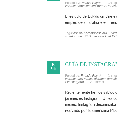
Posted by:
Patricia Peyró
Catego
Internet adolescentes
Internet niños
El estudio de Eukids on Line e
empleo de smarphone en menore
Tags:
control parental
estudio Eukids
smartphone
TIC
Universidad del Paí
6
GUÍA DE INSTAGRA
Feb
Posted by:
Patricia Peyró
Catego
internet para niños
Facebook adoles
Sin categoría
3 Comments
Recientemente hemos sabido que,
jóvenes es Instagram. Un estu
meses, Instagram desbancaba a
realizado por la americana Pip