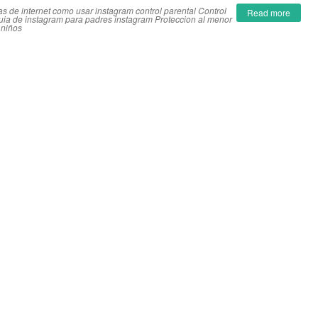
s de internet
como usar instagram
control parental
Control
Read more
uia de instagram para padres
instagram
Proteccion al menor
 niños