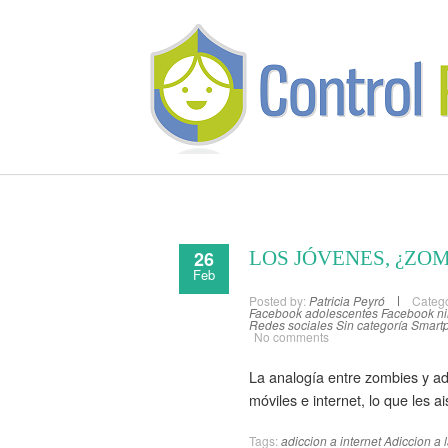
26
LOS JÓVENES, ¿ZO
Feb
Posted by:
Patricia Peyró
Catego
Facebook adolescentes
Facebook n
Redes sociales
Sin categoría
Smart
No comments
La analogía entre zombies y ad
móviles e internet, lo que les 
Tags:
adiccion a internet
Adiccion a 