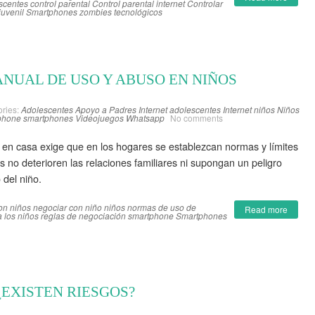
scentes
control parental
Control parental internet
Controlar
uvenil
Smartphones
zombies tecnológicos
NUAL DE USO Y ABUSO EN NIÑOS
ries:
Adolescentes
Apoyo a Padres
Internet adolescentes
Internet niños
Niños
phone
smartphones
Videojuegos
Whatsapp
No comments
en casa exige que en los hogares se establezcan normas y límites
os no deterioren las relaciones familiares ni supongan un peligro
 del niño.
on niños
negociar con niño
niños
normas de uso de
Read more
a los niños
reglas de negociación
smartphone
Smartphones
¿EXISTEN RIESGOS?