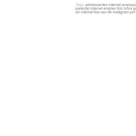
Tags:
adolescentes internet
amenaza
parental internet
empleo tics niños
g
en internet
tics
uso de instagram por