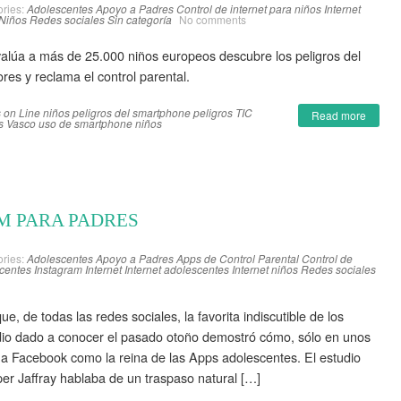
ries:
Adolescentes
Apoyo a Padres
Control de internet para niños
Internet
Niños
Redes sociales
Sin categoría
No comments
valúa a más de 25.000 niños europeos descubre los peligros del
s y reclama el control parental.
 on Line
niños
peligros del smartphone
peligros TIC
Read more
s Vasco
uso de smartphone niños
M PARA PADRES
ries:
Adolescentes
Apoyo a Padres
Apps de Control Parental
Control de
centes
Instagram
Internet
Internet adolescentes
Internet niños
Redes sociales
 de todas las redes sociales, la favorita indiscutible de los
dio dado a conocer el pasado otoño demostró cómo, sólo en unos
 Facebook como la reina de las Apps adolescentes. El estudio
per Jaffray hablaba de un traspaso natural […]