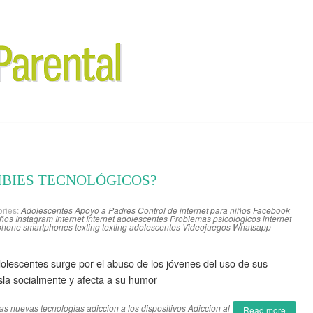
MBIES TECNOLÓGICOS?
ries:
Adolescentes
Apoyo a Padres
Control de internet para niños
Facebook
iños
Instagram
Internet
Internet adolescentes
Problemas psicologicos internet
phone
smartphones
texting
texting adolescentes
Videojuegos
Whatsapp
olescentes surge por el abuso de los jóvenes del uso de sus
aisla socialmente y afecta a su humor
las nuevas tecnologias
adiccion a los dispositivos
Adiccion al
Read more