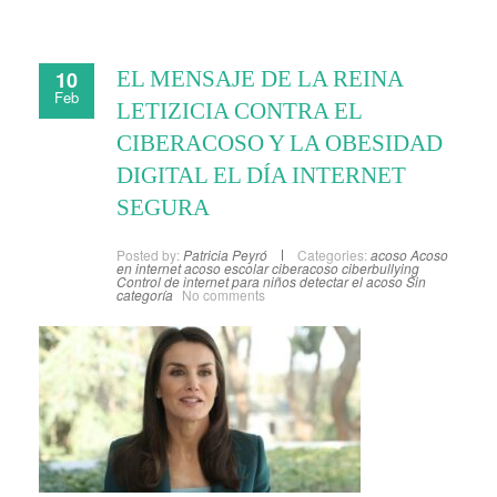
10
EL MENSAJE DE LA REINA
Feb
LETIZICIA CONTRA EL
CIBERACOSO Y LA OBESIDAD
DIGITAL EL DÍA INTERNET
SEGURA
Posted by:
Patricia Peyró
Categories:
acoso
Acoso
en internet
acoso escolar
ciberacoso
ciberbullying
Control de internet para niños
detectar el acoso
Sin
categoría
No comments