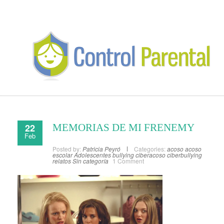
22
MEMORIAS DE MI FRENEMY
Feb
Posted by:
Patricia Peyró
Categories:
acoso
acoso
escolar
Adolescentes
bullying
ciberacoso
ciberbullying
relatos
Sin categoría
1 Comment