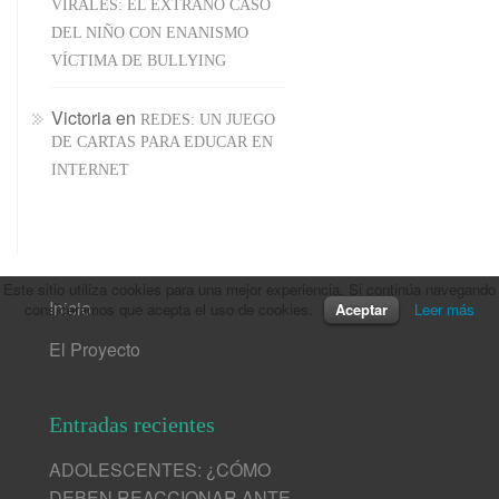
VIRALES: EL EXTRAÑO CASO
DEL NIÑO CON ENANISMO
VÍCTIMA DE BULLYING
Victoria
en
REDES: UN JUEGO
DE CARTAS PARA EDUCAR EN
INTERNET
Este sitio utiliza cookies para una mejor experiencia. Si continúa navegando
Inicio
consideramos que acepta el uso de cookies.
Aceptar
Leer más
El Proyecto
Entradas recientes
ADOLESCENTES: ¿CÓMO
DEBEN REACCIONAR ANTE