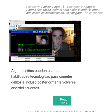
Posted by:
Patricia Peyró
Categories:
Apoyo a
Padres
Control de internet para niños
Internet
Internet
adolescentes
Internet niños
Sin categoría
No comments
Algunos niños pueden usar sus
habilidades tecnológicas para cometer
delitos e incluso posteriormente volverse
ciberdelincuentes
Read
more
Tags:
adolescentes internet
amenazas de internet