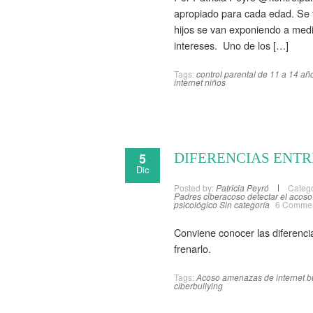
apropiado para cada edad. Se t
hijos se van exponiendo a med
intereses. Uno de los […]
Tags:
control parental de 11 a 14 añ
internet niños
5
DIFERENCIAS ENTR
Dic
Posted by:
Patricia Peyró
Catego
Padres
ciberacoso
detectar el acoso
psicológico
Sin categoría
6 Comme
Conviene conocer las diferencias
frenarlo.
Tags:
Acoso
amenazas de internet
b
ciberbullying