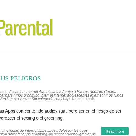
SUS PELIGROS
ries:
Acoso en internet
Adolescentes
Apoyo a Padres
Apps de Control
net para niños
grooming
Internet
Internet adolescentes
Internet niños
Niños
Sexting
sextorsion
Sin categoría
snatchap
No comments
las Apps con contenido audiovisual, pero tienen el riesgo de ser
orezcer el sexting o el grooming.
s
amenazas de internet
apps
apps adolescentes
apps
Read more
ntrol parental apps
grooming
kik messenger
peligros apps