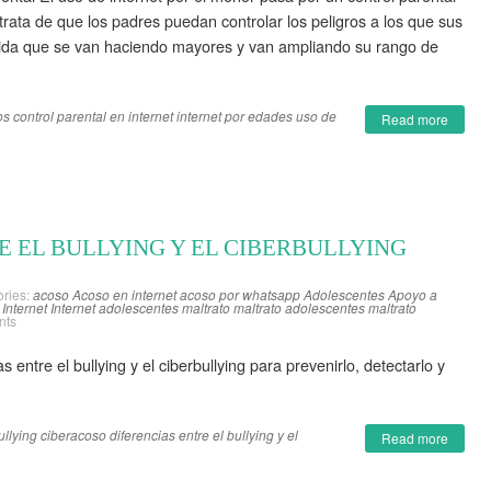
rata de que los padres puedan controlar los peligros a los que sus
ida que se van haciendo mayores y van ampliando su rango de
os
control parental en internet
internet por edades
uso de
Read more
E EL BULLYING Y EL CIBERBULLYING
ries:
acoso
Acoso en internet
acoso por whatsapp
Adolescentes
Apoyo a
Internet
Internet adolescentes
maltrato
maltrato adolescentes
maltrato
nts
 entre el bullying y el ciberbullying para prevenirlo, detectarlo y
ullying
ciberacoso
diferencias entre el bullying y el
Read more