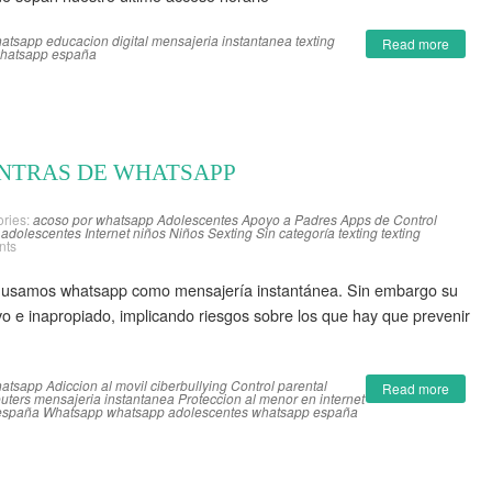
hatsapp
educacion digital
mensajeria instantanea
texting
Read more
hatsapp españa
ONTRAS DE WHATSAPP
ries:
acoso por whatsapp
Adolescentes
Apoyo a Padres
Apps de Control
t adolescentes
Internet niños
Niños
Sexting
Sin categoría
texting
texting
nts
s usamos whatsapp como mensajería instantánea. Sin embargo su
vo e inapropiado, implicando riesgos sobre los que hay que prevenir
hatsapp
Adiccion al movil
ciberbullying
Control parental
Read more
uters
mensajeria instantanea
Proteccion al menor en internet
españa
Whatsapp
whatsapp adolescentes
whatsapp españa