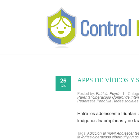
26
APPS DE VÍDEOS Y 
Dic
Posted by:
Patricia Peyró
Catego
Parental
ciberacoso
Control de inter
Pederastia
Pedofilia
Redes sociales
Entre los adolescente triunfan 
imágenes inapropiadas y de fav
Tags:
Adiccion al movil
Adolescente
favoritas
ciberacoso
ciberbullying
co