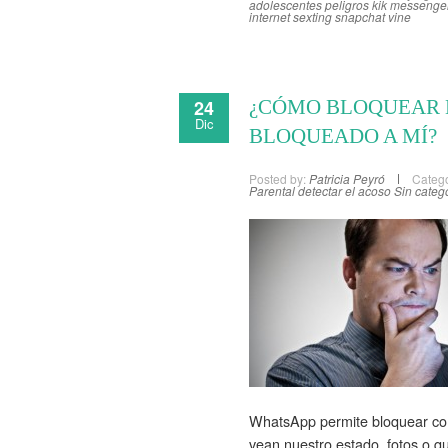
adolescentes
peligros kik messenge
internet
sexting
snapchat
vine
24
¿CÓMO BLOQUEAR E
Dic
BLOQUEADO A MÍ?
Posted by:
Patricia Peyró
Catego
Parental
detectar el acoso
Sin categ
WhatsApp permite bloquear con
vean nuestro estado, fotos o q