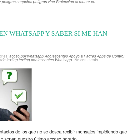
r
peligros snapchat
peligros vine
Proteccion al menor en
N WHATSAPP Y SABER SI ME HAN
ries:
acoso por whatsapp
Adolescentes
Apoyo a Padres
Apps de Control
oría
texting
texting adolescentes
Whatsapp
No comments
tactos de los que no se desea recibir mensajes impidiendo que
ue sepan nuestro último acceso horario