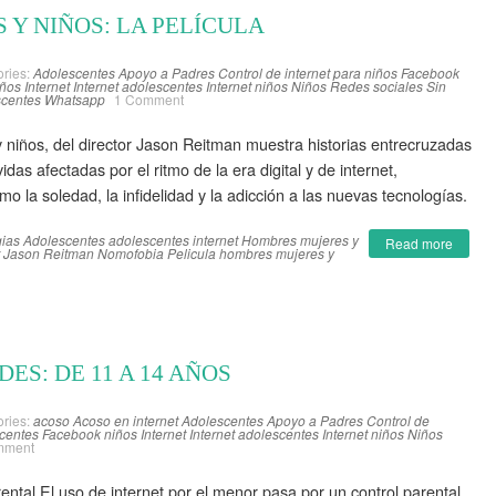
 Y NIÑOS: LA PELÍCULA
ries:
Adolescentes
Apoyo a Padres
Control de internet para niños
Facebook
iños
Internet
Internet adolescentes
Internet niños
Niños
Redes sociales
Sin
scentes
Whatsapp
1 Comment
 niños, del director Jason Reitman muestra historias entrecruzadas
idas afectadas por el ritmo de la era digital y de internet,
 la soledad, la infidelidad y la adicción a las nuevas tecnologías.
gias
Adolescentes
adolescentes internet
Hombres mujeres y
Read more
Jason Reitman
Nomofobia
Pelicula hombres mujeres y
ES: DE 11 A 14 AÑOS
ries:
acoso
Acoso en internet
Adolescentes
Apoyo a Padres
Control de
centes
Facebook niños
Internet
Internet adolescentes
Internet niños
Niños
mment
ntal El uso de internet por el menor pasa por un control parental