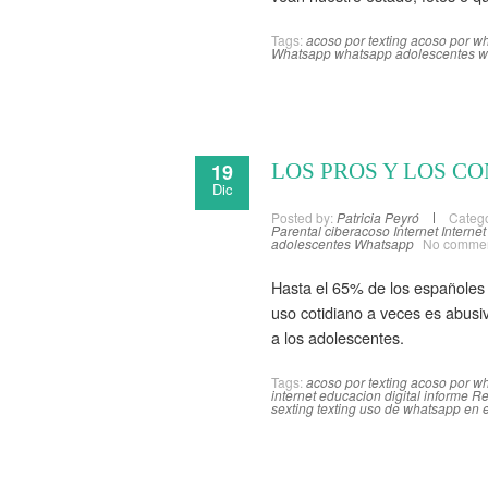
Tags:
acoso por texting
acoso por w
Whatsapp
whatsapp adolescentes
w
19
LOS PROS Y LOS C
Dic
Posted by:
Patricia Peyró
Catego
Parental
ciberacoso
Internet
Interne
adolescentes
Whatsapp
No comme
Hasta el 65% de los españole
uso cotidiano a veces es abusi
a los adolescentes.
Tags:
acoso por texting
acoso por w
internet
educacion digital
informe Re
sexting
texting
uso de whatsapp en 