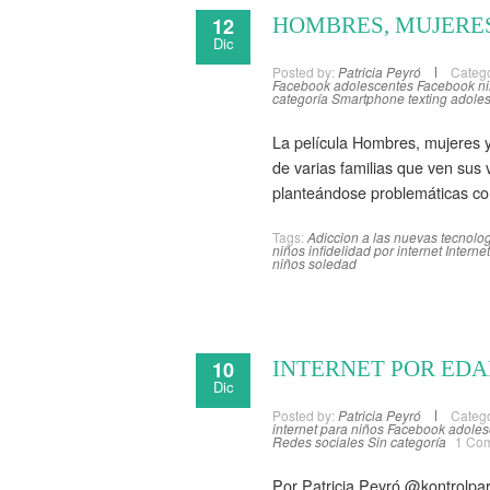
12
HOMBRES, MUJERES
Dic
Posted by:
Patricia Peyró
Catego
Facebook adolescentes
Facebook n
categoría
Smartphone
texting adole
La película Hombres, mujeres y
de varias familias que ven sus v
planteándose problemáticas como
Tags:
Adiccion a las nuevas tecnolo
niños
infidelidad por internet
Internet
niños
soledad
10
INTERNET POR EDAD
Dic
Posted by:
Patricia Peyró
Catego
internet para niños
Facebook adoles
Redes sociales
Sin categoría
1 Co
Por Patricia Peyró @kontrolpare