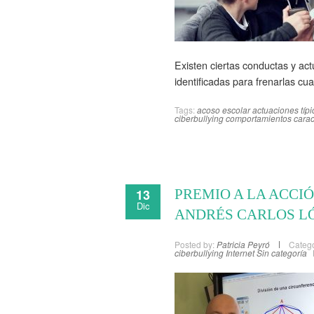
Existen ciertas conductas y act
identificadas para frenarlas cu
Tags:
acoso escolar
actuaciones típi
ciberbullying
comportamientos caract
13
PREMIO A LA ACCI
Dic
ANDRÉS CARLOS L
Posted by:
Patricia Peyró
Catego
ciberbullying
Internet
Sin categoría