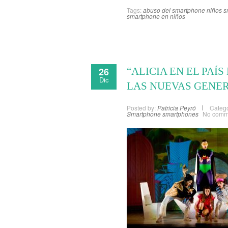
Tags:
abuso del smartphone
niños 
smartphone en niños
26
“ALICIA EN EL PAÍ
Dic
LAS NUEVAS GENE
Posted by:
Patricia Peyró
Catego
Smartphone
smartphones
No comm