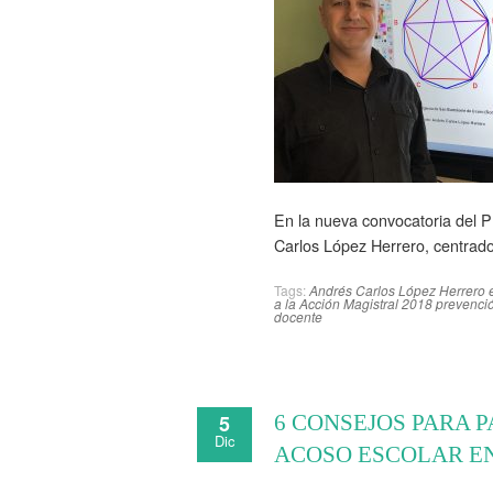
En la nueva convocatoria del P
Carlos López Herrero, centrado
Tags:
Andrés Carlos López Herrero
a la Acción Magistral 2018
prevenció
docente
5
6 CONSEJOS PARA 
Dic
ACOSO ESCOLAR EN