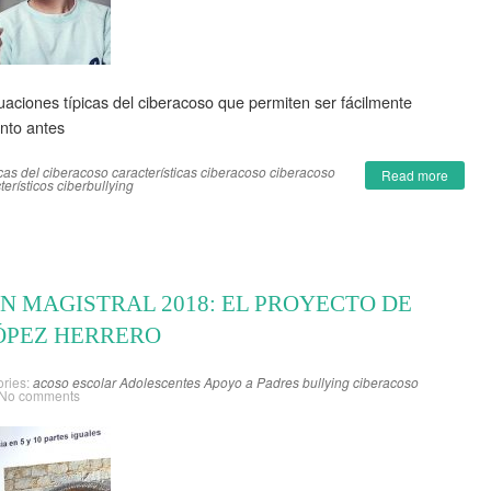
uaciones típicas del ciberacoso que permiten ser fácilmente
anto antes
cas del ciberacoso
características ciberacoso
ciberacoso
Read more
erísticos ciberbullying
ÓN MAGISTRAL 2018: EL PROYECTO DE
ÓPEZ HERRERO
ries:
acoso escolar
Adolescentes
Apoyo a Padres
bullying
ciberacoso
No comments