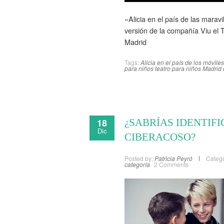
«Alicia en el país de las maravi
versión de la compañía Viu el T
Madrid
Tags:
Alicia en el país de los móviles
para niños
teatro para niños Madrid
18
¿SABRÍAS IDENTIF
Dic
CIBERACOSO?
Posted by:
Patricia Peyró
Catego
categoría
2 Comments