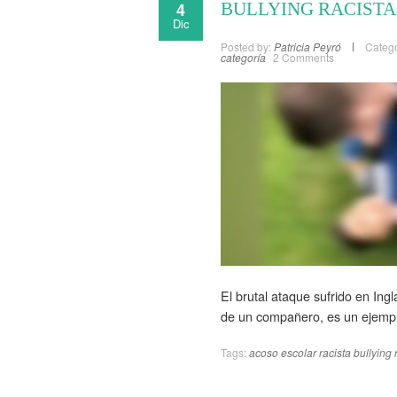
4
BULLYING RACISTA
Dic
Posted by:
Patricia Peyró
Catego
categoría
2 Comments
El brutal ataque sufrido en Ingl
de un compañero, es un ejemplo
Tags:
acoso escolar racista
bullying 