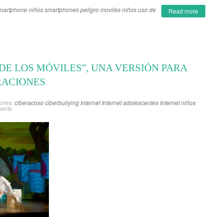
smartphone
niños smartphones
peligro moviles niños
uso de
Read more
S DE LOS MÓVILES”, UNA VERSIÓN PARA
RACIONES
ries:
ciberacoso
ciberbullying
Internet
Internet adolescentes
Internet niños
ents