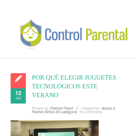
POR QUÉ ELEGIR JUGUETES
TECNOLÓGICOS ESTE
12
VERANO
Jul
Posted by:
Patricia Peyró
Categories:
Apoyo a
Padres
Niños
Sin categoría
No comments