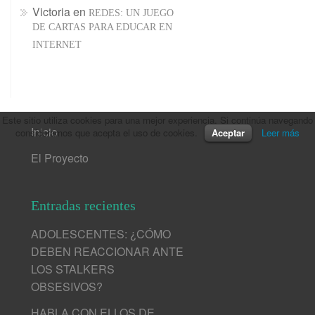
Victoria
en
REDES: UN JUEGO
DE CARTAS PARA EDUCAR EN
INTERNET
Este sitio utiliza cookies para una mejor experiencia. Si continúa navegando
Inicio
consideramos que acepta el uso de cookies.
Aceptar
Leer más
El Proyecto
Entradas recientes
ADOLESCENTES: ¿CÓMO
DEBEN REACCIONAR ANTE
LOS STALKERS
OBSESIVOS?
HABLA CON ELLOS DE