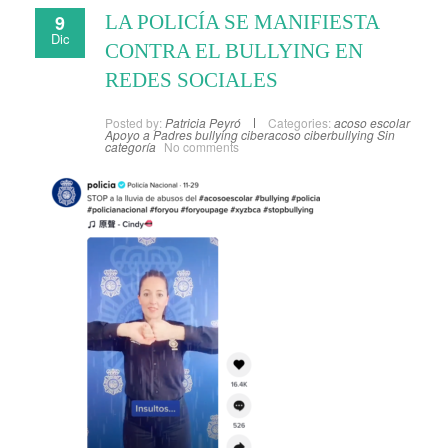
9
LA POLICÍA SE MANIFIESTA
Dic
CONTRA EL BULLYING EN
REDES SOCIALES
Posted by:
Patricia Peyró
Categories:
acoso escolar
Apoyo a Padres
bullying
ciberacoso
ciberbullying
Sin
categoría
No comments