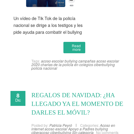
Un vídeo de Tik Tok de la policía
nacional se dirige a los testigos y les
pide ayuda para combatir el bullying
Read
more
Tags:
acoso escolar
bullying
campañas acoso escolar
2020
charlas de la policía en colegios
ciberbullying
policía nacional
8
REGALOS DE NAVIDAD: ¿HA
Dic
LLEGADO YA EL MOMENTO DE
DARLES EL MÓVIL?
Posted by:
Patricia Peyró
Categories:
Acoso en
internet
acoso escolar
Apoyo a Padres
bullying
ciberacoso
ciberbullying
Sin categoría
No comments