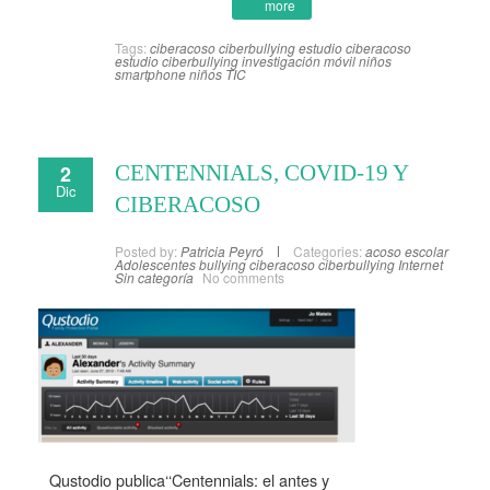
more
Tags:
ciberacoso
ciberbullying
estudio ciberacoso
estudio ciberbullying
investigación
móvil niños
smartphone niños
TIC
2
CENTENNIALS, COVID-19 Y
Dic
CIBERACOSO
Posted by:
Patricia Peyró
Categories:
acoso escolar
Adolescentes
bullying
ciberacoso
ciberbullying
Internet
Sin categoría
No comments
Qustodio publica‘‘Centennials: el antes y