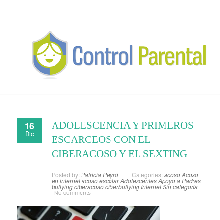
16
ADOLESCENCIA Y PRIMEROS
Dic
ESCARCEOS CON EL
CIBERACOSO Y EL SEXTING
Posted by:
Patricia Peyró
Categories:
acoso
Acoso
en internet
acoso escolar
Adolescentes
Apoyo a Padres
bullying
ciberacoso
ciberbullying
Internet
Sin categoría
No comments