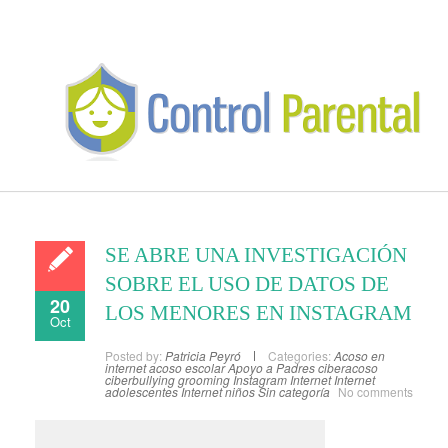
SE ABRE UNA INVESTIGACIÓN
SOBRE EL USO DE DATOS DE
20
LOS MENORES EN INSTAGRAM
Oct
Posted by:
Patricia Peyró
Categories:
Acoso en
internet
acoso escolar
Apoyo a Padres
ciberacoso
ciberbullying
grooming
Instagram
Internet
Internet
adolescentes
Internet niños
Sin categoría
No comments