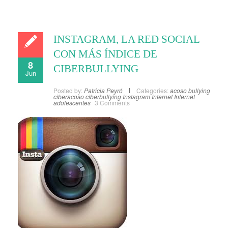
INSTAGRAM, LA RED SOCIAL
CON MÁS ÍNDICE DE
8
CIBERBULLYING
Jun
Posted by:
Patricia Peyró
Categories:
acoso
bullying
ciberacoso
ciberbullying
Instagram
Internet
Internet
adolescentes
3 Comments