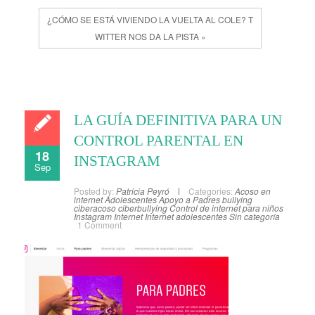
¿CÓMO SE ESTÁ VIVIENDO LA VUELTA AL COLE? T
WITTER NOS DA LA PISTA »
LA GUÍA DEFINITIVA PARA UN
CONTROL PARENTAL EN
18
INSTAGRAM
Sep
Posted by:
Patricia Peyró
Categories:
Acoso en
internet
Adolescentes
Apoyo a Padres
bullying
ciberacoso
ciberbullying
Control de internet para niños
Instagram
Internet
Internet adolescentes
Sin categoría
1 Comment