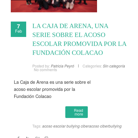
7
LA CAJA DE ARENA, UNA
Feb
SERIE SOBRE EL ACOSO
ESCOLAR PROMOVIDA POR LA
FUNDACIÓN COLACAO
Posted by:
Patricia Peyró
Categories:
Sin categoría
No comments
La Caja de Arena es una serie sobre el
acoso escolar promovida por la
Fundación Colacao
Read
more
Tags:
acoso escolar
bullying
ciberacoso
ciberbullying