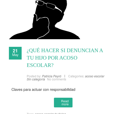
21
¿QUÉ HACER SI DENUNCIAN A
May
TU HIJO POR ACOSO
ESCOLAR?
Posted by:
Patricia Peyró
Categories:
acoso escolar
Sin categoría
No comments
Claves para actuar con responsabilidad
Read
more
Tags:
acoso escolar
bullying