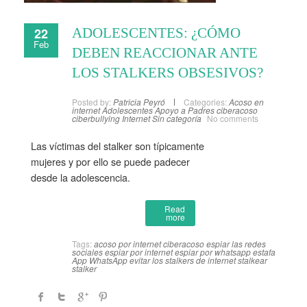
22
ADOLESCENTES: ¿CÓMO
Feb
DEBEN REACCIONAR ANTE
LOS STALKERS OBSESIVOS?
Posted by:
Patricia Peyró
Categories:
Acoso en
internet
Adolescentes
Apoyo a Padres
ciberacoso
ciberbullying
Internet
Sin categoría
No comments
Las víctimas del stalker son típicamente
mujeres y por ello se puede padecer
desde la adolescencia.
Read
more
Tags:
acoso por internet
ciberacoso
espiar las redes
sociales
espiar por internet
espiar por whatsapp
estafa
App WhatsApp
evitar los stalkers de internet
stalkear
stalker