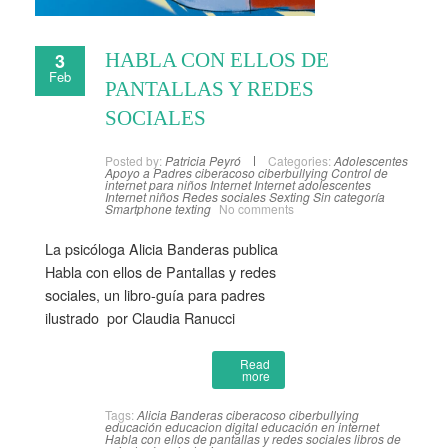
3
HABLA CON ELLOS DE
Feb
PANTALLAS Y REDES
SOCIALES
Posted by:
Patricia Peyró
Categories:
Adolescentes
Apoyo a Padres
ciberacoso
ciberbullying
Control de
internet para niños
Internet
Internet adolescentes
Internet niños
Redes sociales
Sexting
Sin categoría
Smartphone
texting
No comments
La psicóloga Alicia Banderas publica
Habla con ellos de Pantallas y redes
sociales, un libro-guía para padres
ilustrado por Claudia Ranucci
Read
more
Tags:
Alicia Banderas
ciberacoso
ciberbullying
educación
educacion digital
educación en internet
Habla con ellos de pantallas y redes sociales
libros de