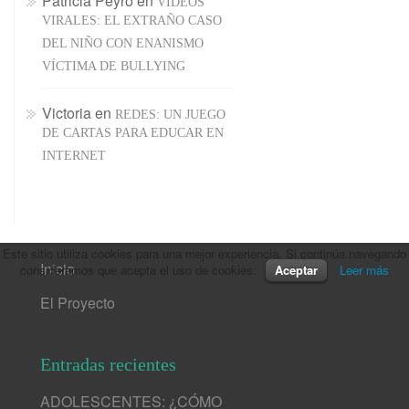
Patricia Peyró
en
VÍDEOS
VIRALES: EL EXTRAÑO CASO
DEL NIÑO CON ENANISMO
VÍCTIMA DE BULLYING
Victoria
en
REDES: UN JUEGO
DE CARTAS PARA EDUCAR EN
INTERNET
Este sitio utiliza cookies para una mejor experiencia. Si continúa navegando
Inicio
consideramos que acepta el uso de cookies.
Aceptar
Leer más
El Proyecto
Entradas recientes
ADOLESCENTES: ¿CÓMO