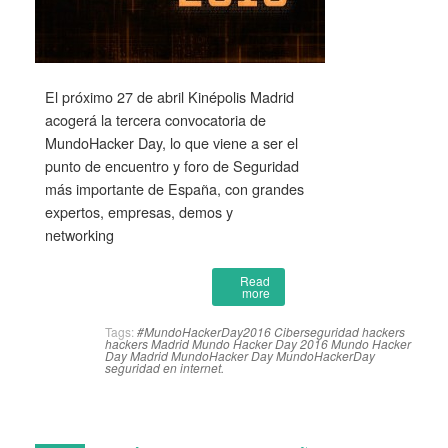
El próximo 27 de abril Kinépolis Madrid
acogerá la tercera convocatoria de
MundoHacker Day, lo que viene a ser el
punto de encuentro y foro de Seguridad
más importante de España, con grandes
expertos, empresas, demos y
networking
Read
more
Tags:
#MundoHackerDay2016
Ciberseguridad
hackers
hackers Madrid
Mundo Hacker Day 2016
Mundo Hacker
Day Madrid
MundoHacker Day
MundoHackerDay
seguridad en internet.