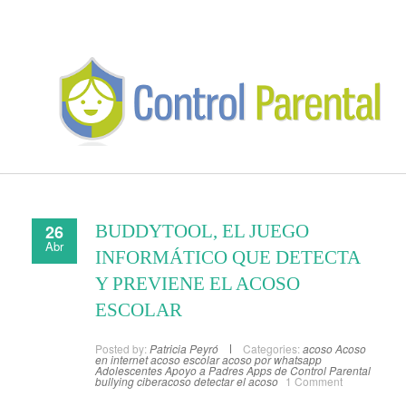
26
BUDDYTOOL, EL JUEGO
Abr
INFORMÁTICO QUE DETECTA
Y PREVIENE EL ACOSO
ESCOLAR
Posted by:
Patricia Peyró
Categories:
acoso
Acoso
en internet
acoso escolar
acoso por whatsapp
Adolescentes
Apoyo a Padres
Apps de Control Parental
bullying
ciberacoso
detectar el acoso
1 Comment