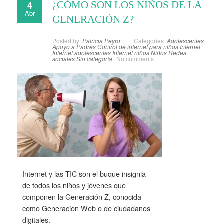
4
¿CÓMO SON LOS NIÑOS DE LA
Abr
GENERACIÓN Z?
Posted by:
Patricia Peyró
Categories:
Adolescentes
Apoyo a Padres
Control de internet para niños
Internet
Internet adolescentes
Internet niños
Niños
Redes
sociales
Sin categoría
No comments
Internet y las TIC son el buque insignia
de todos los niños y jóvenes que
componen la Generación Z, conocida
como Generación Web o de ciudadanos
digitales.