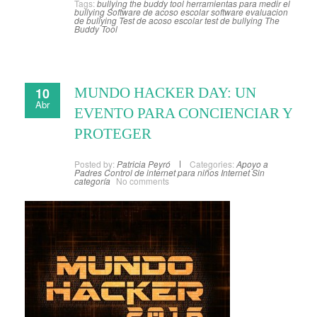
Tags:
bullying the buddy tool
herramientas para medir el
bullying
Software de acoso escolar
software evaluacion
de bullying
Test de acoso escolar
test de bullying
The
Buddy Tool
10
MUNDO HACKER DAY: UN
Abr
EVENTO PARA CONCIENCIAR Y
PROTEGER
Posted by:
Patricia Peyró
Categories:
Apoyo a
Padres
Control de internet para niños
Internet
Sin
categoría
No comments