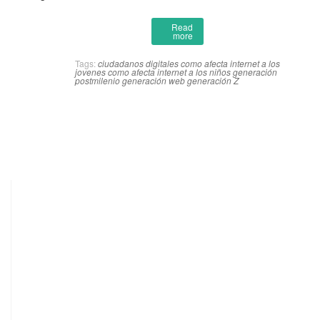
Read
more
Tags:
ciudadanos digitales
como afecta internet a los
jovenes
como afecta internet a los niños
generación
postmilenio
generación web
generación Z