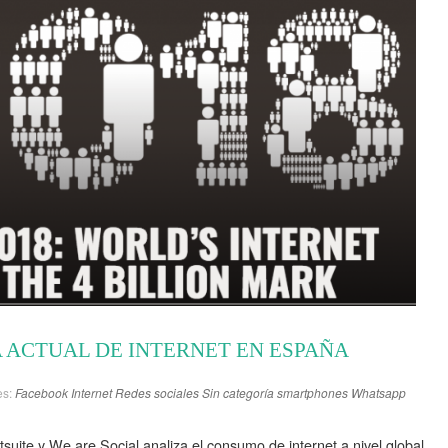
A ACTUAL DE INTERNET EN ESPAÑA
es:
Facebook
Internet
Redes sociales
Sin categoría
smartphones
Whatsapp
tsuite y We are Social analiza el consumo de internet a nivel global