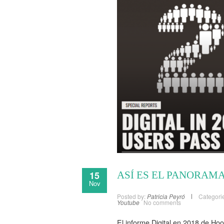
15
ASÍ ES EL PANORAM
Nov
Posted by:
Patricia Peyró
Categori
Youtube
No comments
El informe Digital en 2018 de Hoo