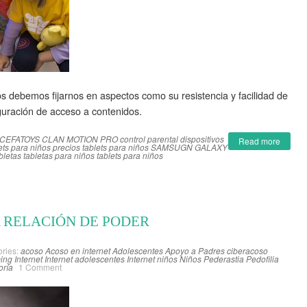
os debemos fijarnos en aspectos como su resistencia y facilidad de
guración de acceso a contenidos.
CEFATOYS CLAN MOTION PRO
control parental
dispositivos
Read more
ets para niños
precios tablets para niños
SAMSUGN GALAXY
bletas
tabletas para niños
tablets para niños
 RELACIÓN DE PODER
ries:
acoso
Acoso en internet
Adolescentes
Apoyo a Padres
ciberacoso
ing
Internet
Internet adolescentes
Internet niños
Niños
Pederastia
Pedofilia
oría
1 Comment