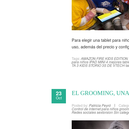
Para elegir una tablet para niñ
uso, además del precio y confi
Tags:
AMAZON FIRE KIDS EDITION
para niños
IPAD MINI 4
mejores tabl
TA 3 KIDS
STORIO 3S DE VTECH
ta
23
EL GROOMING, UNA
Oct
Posted by:
Patricia Peyró
Catego
Control de internet para niños
groom
Redes sociales
sextorsion
Sin categ