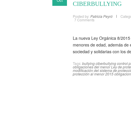
Oct
CIBERBULLYING
Posted by:
Patricia Peyró
Catego
7 Comments
La nueva Ley Orgánica 8/2015 de
menores de edad, además de est
sociedad y solidarias con los d
Tags:
bullying
ciberbullying
control p
obligaciones del menor
Ley de prot
modificación del sistema de protecci
protección al menor 2015
obligacion