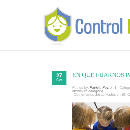
27
EN QUÉ FIJARNOS 
Oct
Posted by:
Patricia Peyró
Catego
Niños
Sin categoría
Comentarios desactivados
en EN 