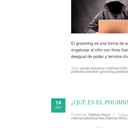
El grooming es una forma de a
engatusar al niño con fines fís
desigual de poder y termina ch
Tags:
acoso sexual en internet
child
parental
extorsión
grooming
pederas
14
¿QUÉ ES EL PHUBBI
Oct
Posted by:
Patricia Peyró
Catego
Internet adolescentes
Internet niños