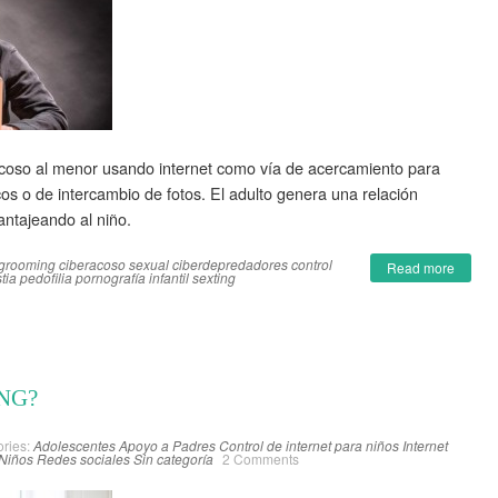
coso al menor usando internet como vía de acercamiento para
icos o de intercambio de fotos. El adulto genera una relación
antajeando al niño.
 grooming
ciberacoso sexual
ciberdepredadores
control
Read more
tia
pedofilia
pornografía infantil
sexting
NG?
ries:
Adolescentes
Apoyo a Padres
Control de internet para niños
Internet
Niños
Redes sociales
Sin categoría
2 Comments