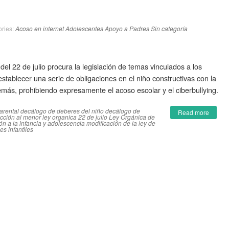
ries:
Acoso en internet
Adolescentes
Apoyo a Padres
Sin categoría
l 22 de julio procura la legislación de temas vinculados a los
ablecer una serie de obligaciones en el niño constructivas con la
emás, prohibiendo expresamente el acoso escolar y el ciberbullying.
arental
decálogo de deberes del niño
decálogo de
Read more
ección al menor
ley organica 22 de julio
Ley Orgánica de
ón a la infancia y adolescencia
modificación de la ley de
es infantiles