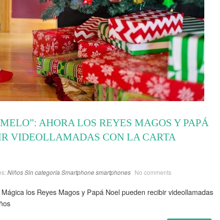
ÍMELO”: AHORA LOS REYES MAGOS Y PAPÁ
IR VIDEOLLAMADAS CON LA CARTA
es:
Niños
Sin categoría
Smartphone
smartphones
No comments
rta Mágica los Reyes Magos y Papá Noel pueden recibir videollamadas
eños