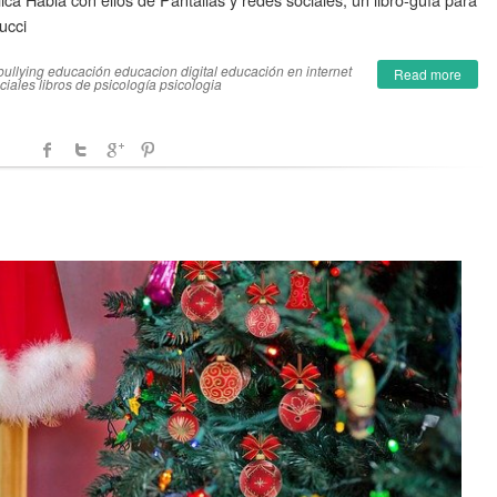
ucci
bullying
educación
educacion digital
educación en internet
Read more
ciales
libros de psicología
psicologia