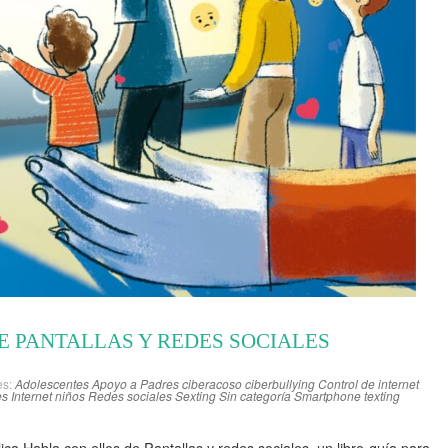
E PANTALLAS Y REDES SOCIALES
es:
Adolescentes
Apoyo a Padres
ciberacoso
ciberbullying
Control de internet
es
Internet niños
Redes sociales
Sexting
Sin categoría
Smartphone
texting
ica Habla con ellos de Pantallas y redes sociales, un libro-guía para