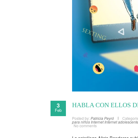
3
HABLA CON ELLOS D
Feb
Posted by:
Patricia Peyró
Categori
para niños
Internet
Internet adolescent
No comments
La psicóloga Alicia Banderas publ