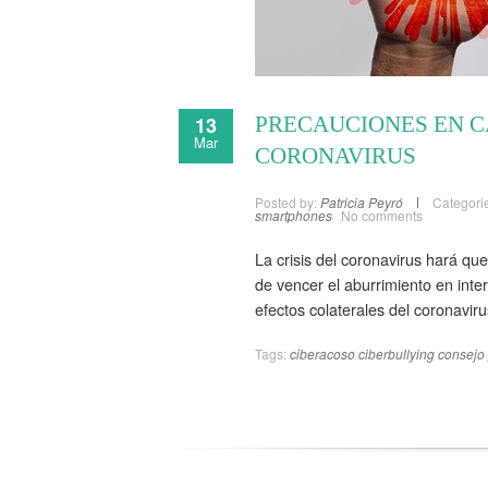
13
PRECAUCIONES EN C
Mar
CORONAVIRUS
Posted by:
Patricia Peyró
Categori
smartphones
No comments
La crisis del coronavirus hará q
de vencer el aburrimiento en inter
efectos colaterales del coronaviru
Tags:
ciberacoso
ciberbullying
consejo