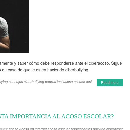
damente y saber cómo debe responderse ante el ciberacoso. Sigue
o en caso de que le estén haciendo ciberbullying.
llying
consejos ciberbullying padres
test acoso escolar
test
Read more
ESTA IMPORTANCIA AL ACOSO ESCOLAR?
ries:
acoso
Acoso en internet
acoso escolar
Adolescentes
bullying
ciberacoso