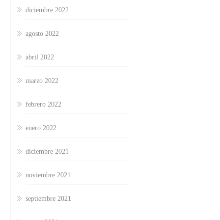
diciembre 2022
agosto 2022
abril 2022
marzo 2022
febrero 2022
enero 2022
diciembre 2021
noviembre 2021
septiembre 2021