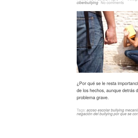
ciberbullying
No comments
¿Por qué se le resta importanc
de los hechos, aunque detrás d
problema grave.
Tags:
acoso escolar
bullying
mecanis
negación del bullying
por que se con