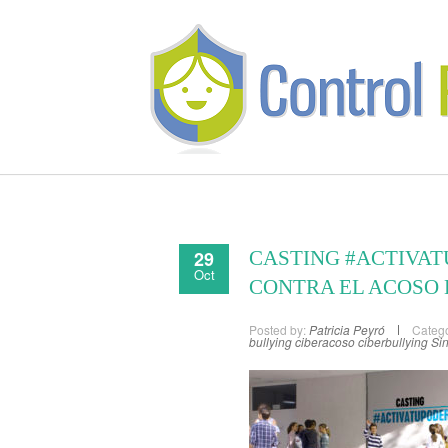
29
CASTING #ACTIVAT
Oct
CONTRA EL ACOSO
Posted by:
Patricia Peyró
Catego
bullying
ciberacoso
ciberbullying
Sin