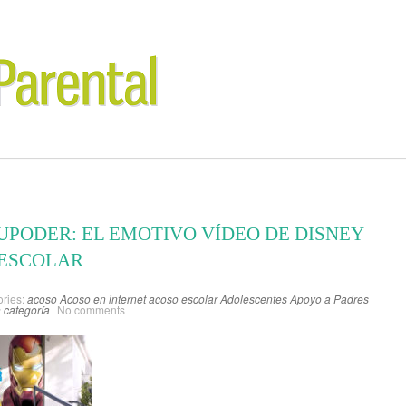
UPODER: EL EMOTIVO VÍDEO DE DISNEY
 ESCOLAR
ries:
acoso
Acoso en internet
acoso escolar
Adolescentes
Apoyo a Padres
 categoría
No comments