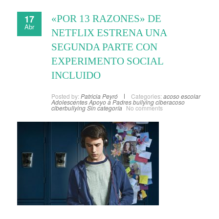
17
«POR 13 RAZONES» DE
Abr
NETFLIX ESTRENA UNA
SEGUNDA PARTE CON
EXPERIMENTO SOCIAL
INCLUIDO
Posted by:
Patricia Peyró
Categories:
acoso escolar
Adolescentes
Apoyo a Padres
bullying
ciberacoso
ciberbullying
Sin categoría
No comments