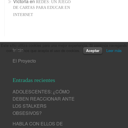
Victoria
en
REDES: UN JUEGO
DE CARTAS PARA EDUCAR EN
INTERNET
Este sitio utiliza cookies para una mejor experiencia. Si continúa navegando
Inicio
consideramos que acepta el uso de cookies.
Aceptar
Leer más
El Proyecto
Entradas recientes
ADOLESCENTES: ¿CÓMO
DEBEN REACCIONAR ANTE
LOS STALKERS
OBSESIVOS?
HABLA CON ELLOS DE