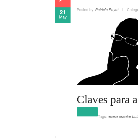
Posted by:
Patricia Peyró
Catego
21
May
Claves para a
(más…)
Tags:
acoso escolar
bul