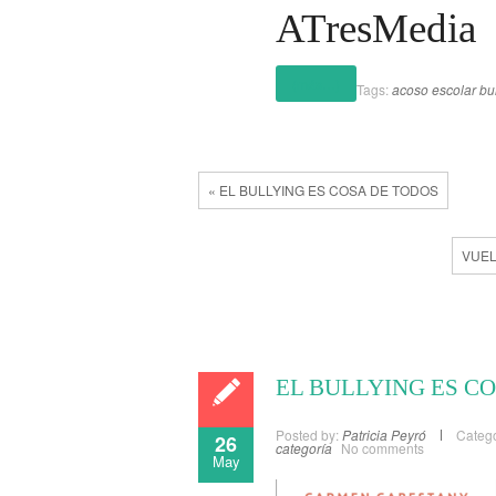
ATresMedia
(más…)
Tags:
acoso escolar
bu
« EL BULLYING ES COSA DE TODOS
VUEL
EL BULLYING ES C
Posted by:
Patricia Peyró
Catego
26
categoría
No comments
May