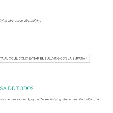
llying
ciberacoso
ciberbullying
TA AL COLE: CÓMO EVITAR EL BULLYING CON LA EMPATÍA »
OSA DE TODOS
ries:
acoso escolar
Apoyo a Padres
bullying
ciberacoso
ciberbullying
Sin