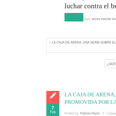
luchar contra el b
(más…)
Tags:
acoso escolar
bu
« LA CAJA DE ARENA, UNA SERIE SOBRE 
¿QUÉ
LA CAJA DE ARENA
PROMOVIDA POR L
7
Feb
Posted by:
Patricia Peyró
Catego