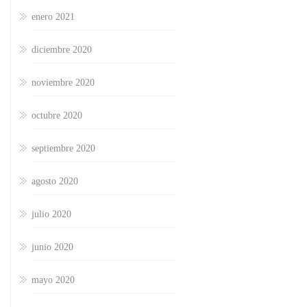
enero 2021
diciembre 2020
noviembre 2020
octubre 2020
septiembre 2020
agosto 2020
julio 2020
junio 2020
mayo 2020