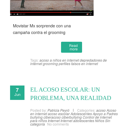
Movistar Mx sorprende con una
campaña contra el grooming
Read
more
Tags:
acoso a niños en internet
depredadores de
internet
grooming
perfiles falsos en internet
7
EL ACOSO ESCOLAR: UN
Jun
PROBLEMA, UNA REALIDAD
Posted by:
Patricia Peyró
Categories:
acoso
Acoso
en internet
acoso escolar
Adolescentes
Apoyo a Padres
bullying
ciberacoso
ciberbullying
Control de internet
para niños
Internet
Internet adolescentes
Niños
Sin
categoría
No comments