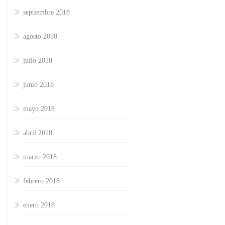
septiembre 2018
agosto 2018
julio 2018
junio 2018
mayo 2018
abril 2018
marzo 2018
febrero 2018
enero 2018