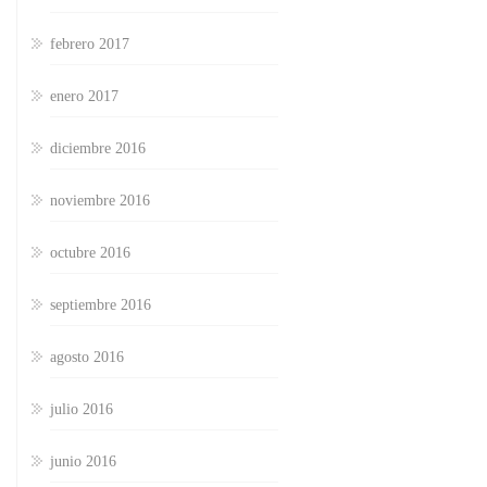
febrero 2017
enero 2017
diciembre 2016
noviembre 2016
octubre 2016
septiembre 2016
agosto 2016
julio 2016
junio 2016