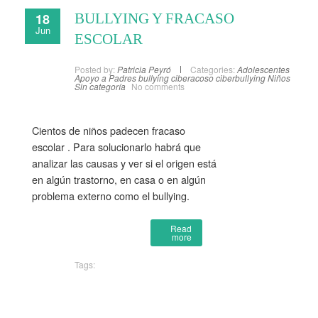
18
BULLYING Y FRACASO
Jun
ESCOLAR
Posted by:
Patricia Peyró
Categories:
Adolescentes
Apoyo a Padres
bullying
ciberacoso
ciberbullying
Niños
Sin categoría
No comments
Cientos de niños padecen fracaso
escolar . Para solucionarlo habrá que
analizar las causas y ver si el origen está
en algún trastorno, en casa o en algún
problema externo como el bullying.
Read
more
Tags: