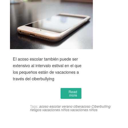
El acoso escolar también puede ser
extensivo al intervalo estival en el que
los pequeños están de vacaciones a
través del ciberbullying
Read
more
Tags:
acoso escolar verano
ciberacoso
Ciberbulling
riesgos vacaciones niños
vacaciones niños