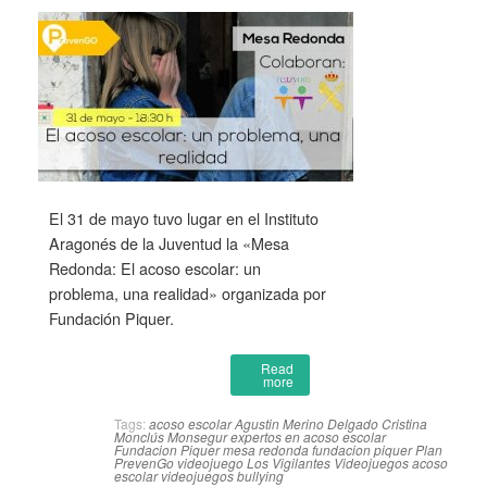
El 31 de mayo tuvo lugar en el Instituto
Aragonés de la Juventud la «Mesa
Redonda: El acoso escolar: un
problema, una realidad» organizada por
Fundación Piquer.
Read
more
Tags:
acoso escolar
Agustin Merino Delgado
Cristina
Monclús Monsegur
expertos en acoso escolar
Fundacion Piquer
mesa redonda fundacion piquer
Plan
PrevenGo
videojuego Los Vigilantes
Videojuegos acoso
escolar
videojuegos bullying