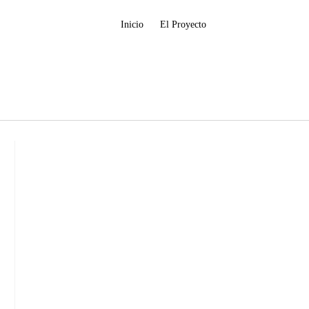
Inicio
El Proyecto