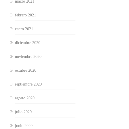
marzo 2021
febrero 2021
enero 2021
diciembre 2020
noviembre 2020
octubre 2020
septiembre 2020
agosto 2020
julio 2020
junio 2020