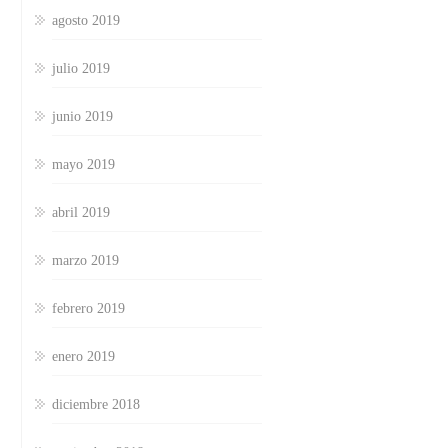
agosto 2019
julio 2019
junio 2019
mayo 2019
abril 2019
marzo 2019
febrero 2019
enero 2019
diciembre 2018