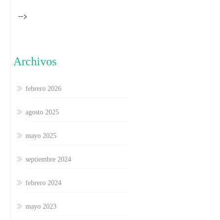
-->
Archivos
febrero 2026
agosto 2025
mayo 2025
septiembre 2024
febrero 2024
mayo 2023