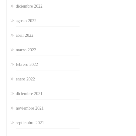
diciembre 2022
agosto 2022
abril 2022
marzo 2022
febrero 2022
enero 2022
diciembre 2021
noviembre 2021
septiembre 2021