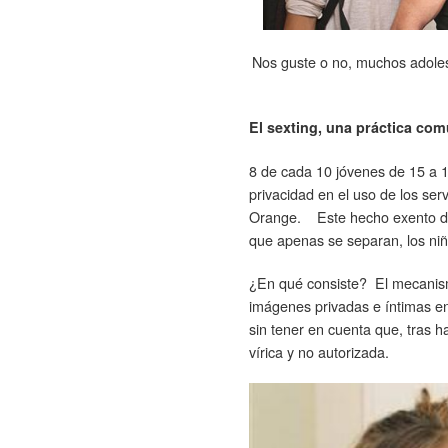
Nos guste o no, muchos adolesc
El sexting, una práctica co
8 de cada 10 jóvenes de 15 a 
privacidad en el uso de los se
Orange. Este hecho exento de r
que apenas se separan, los niñ
¿En qué consiste? El mecanism
imágenes privadas e íntimas en
sin tener en cuenta que, tras h
vírica y no autorizada.