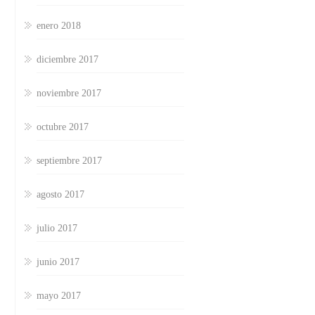
enero 2018
diciembre 2017
noviembre 2017
octubre 2017
septiembre 2017
agosto 2017
julio 2017
junio 2017
mayo 2017