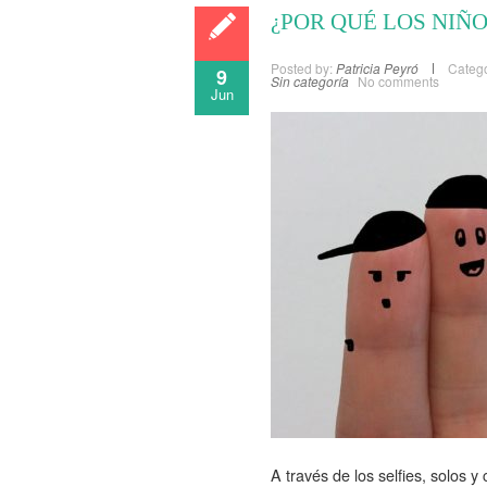
¿POR QUÉ LOS NIÑO
Posted by:
Patricia Peyró
Catego
9
Sin categoría
No comments
Jun
A través de los selfies, solos