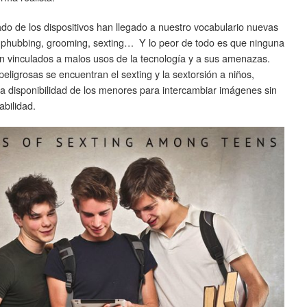
ado de los dispositivos han llegado a nuestro vocabulario nuevas
g, phubbing, grooming, sexting… Y lo peor de todo es que ninguna
n vinculados a malos usos de la tecnología y a sus amenazas.
eligrosas se encuentran el sexting y la sextorsión a niños,
la disponibilidad de los menores para intercambiar imágenes sin
abilidad.