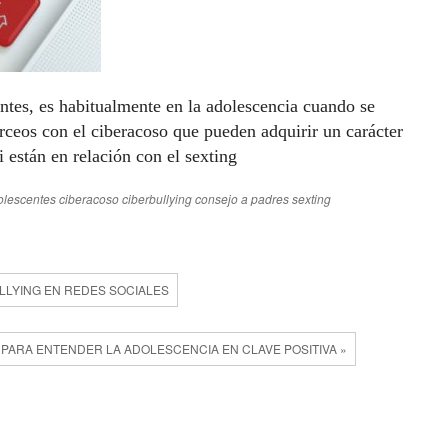
tes, es habitualmente en la adolescencia cuando se
rceos con el ciberacoso que pueden adquirir un carácter
 están en relación con el sexting
olescentes
ciberacoso
ciberbullying
consejo a padres
sexting
ULLYING EN REDES SOCIALES
O PARA ENTENDER LA ADOLESCENCIA EN CLAVE POSITIVA »