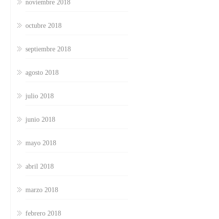
noviembre 2018
octubre 2018
septiembre 2018
agosto 2018
julio 2018
junio 2018
mayo 2018
abril 2018
marzo 2018
febrero 2018