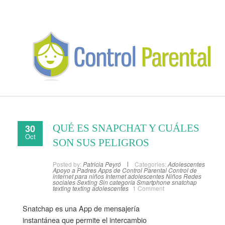
30
QUÉ ES SNAPCHAT Y CUÁLES
Oct
SON SUS PELIGROS
Posted by:
Patricia Peyró
Categories:
Adolescentes
Apoyo a Padres
Apps de Control Parental
Control de
internet para niños
Internet adolescentes
Niños
Redes
sociales
Sexting
Sin categoría
Smartphone
snatchap
texting
texting adolescentes
1 Comment
Snatchap es una App de mensajería
instantánea que permite el intercambio