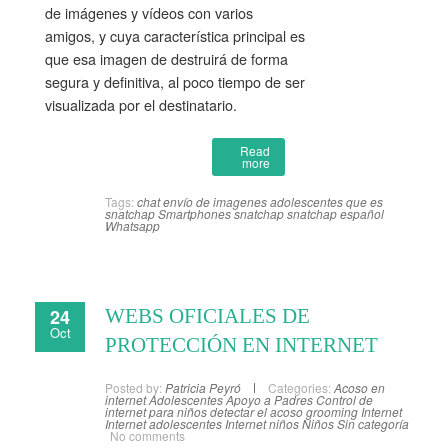
de imágenes y vídeos con varios
amigos, y cuya característica principal es
que esa imagen de destruirá de forma
segura y definitiva, al poco tiempo de ser
visualizada por el destinatario.
Read
more
Tags:
chat
envío de imagenes adolescentes
que es
snatchap
Smartphones
snatchap
snatchap español
Whatsapp
24
WEBS OFICIALES DE
Oct
PROTECCIÓN EN INTERNET
Posted by:
Patricia Peyró
Categories:
Acoso en
internet
Adolescentes
Apoyo a Padres
Control de
internet para niños
detectar el acoso
grooming
Internet
Internet adolescentes
Internet niños
Niños
Sin categoría
No comments