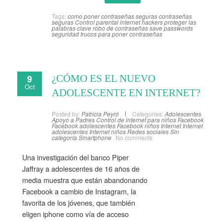
Tags:
como poner contraseñas seguras
contraseñas
seguras
Control parental internet
hackers
proteger las
palabras clave
robo de contraseñas
save passwords
seguridad
trucos para poner contraseñas
9
¿CÓMO ES EL NUEVO
Oct
ADOLESCENTE EN INTERNET?
Posted by:
Patricia Peyró
Categories:
Adolescentes
Apoyo a Padres
Control de internet para niños
Facebook
Facebook adolescentes
Facebook niños
Internet
Internet
adolescentes
Internet niños
Redes sociales
Sin
categoría
Smartphone
No comments
Una investigación del banco Piper
Jaffray a adolescentes de 16 años de
media muestra que están abandonando
Facebook a cambio de Instagram, la
favorita de los jóvenes, que también
eligen iphone como vía de acceso