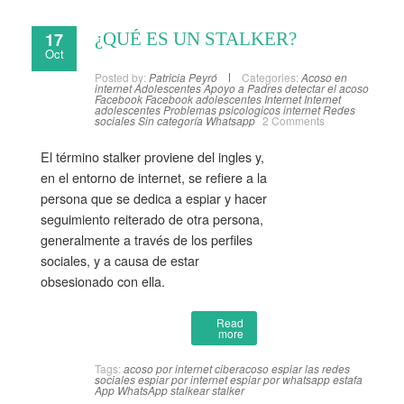
17
¿QUÉ ES UN STALKER?
Oct
Posted by:
Patricia Peyró
Categories:
Acoso en
internet
Adolescentes
Apoyo a Padres
detectar el acoso
Facebook
Facebook adolescentes
Internet
Internet
adolescentes
Problemas psicologicos internet
Redes
sociales
Sin categoría
Whatsapp
2 Comments
El término stalker proviene del ingles y,
en el entorno de internet, se refiere a la
persona que se dedica a espiar y hacer
seguimiento reiterado de otra persona,
generalmente a través de los perfiles
sociales, y a causa de estar
obsesionado con ella.
Read
more
Tags:
acoso por internet
ciberacoso
espiar las redes
sociales
espiar por internet
espiar por whatsapp
estafa
App WhatsApp
stalkear
stalker