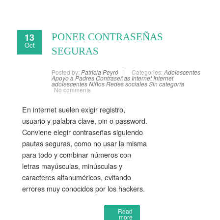
13
PONER CONTRASEÑAS
Oct
SEGURAS
Posted by:
Patricia Peyró
Categories:
Adolescentes
Apoyo a Padres
Contraseñas
Internet
Internet
adolescentes
Niños
Redes sociales
Sin categoría
No comments
En internet suelen exigir registro,
usuario y palabra clave, pin o password.
Conviene elegir contraseñas siguiendo
pautas seguras, como no usar la misma
para todo y combinar números con
letras mayúsculas, minúsculas y
caracteres alfanuméricos, evitando
errores muy conocidos por los hackers.
Read
more