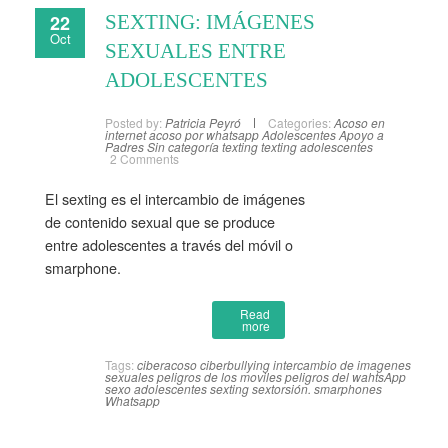
22
SEXTING: IMÁGENES
Oct
SEXUALES ENTRE
ADOLESCENTES
Posted by:
Patricia Peyró
Categories:
Acoso en
internet
acoso por whatsapp
Adolescentes
Apoyo a
Padres
Sin categoría
texting
texting adolescentes
2 Comments
El sexting es el intercambio de imágenes
de contenido sexual que se produce
entre adolescentes a través del móvil o
smarphone.
Read
more
Tags:
ciberacoso
ciberbullying
intercambio de imagenes
sexuales
peligros de los moviles
peligros del wahtsApp
sexo adolescentes
sexting
sextorsión.
smarphones
Whatsapp