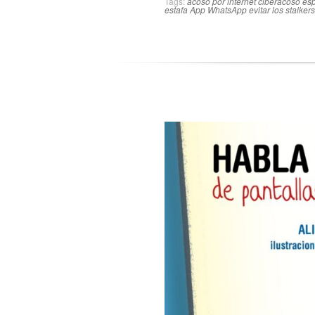
Tags:
acoso por internet
ciberacoso
esp
estafa App WhatsApp
evitar los stalker