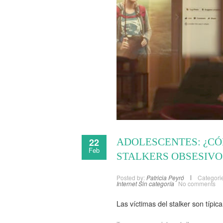
22
ADOLESCENTES: ¿C
Feb
STALKERS OBSESIVO
Posted by:
Patricia Peyró
Categori
Internet
Sin categoría
No comments
Las víctimas del stalker son típi