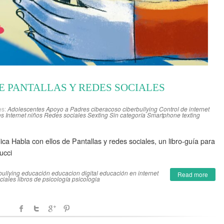
E PANTALLAS Y REDES SOCIALES
es:
Adolescentes
Apoyo a Padres
ciberacoso
ciberbullying
Control de internet
es
Internet niños
Redes sociales
Sexting
Sin categoría
Smartphone
texting
ica Habla con ellos de Pantallas y redes sociales, un libro-guía para
ucci
bullying
educación
educacion digital
educación en internet
Read more
ciales
libros de psicología
psicologia