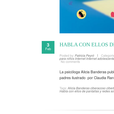
3
HABLA CON ELLOS D
Feb
Posted by:
Patricia Peyró
Categori
para niños
Internet
Internet adolescent
No comments
La psicóloga Alicia Banderas publ
padres ilustrado por Claudia Ran
Tags:
Alicia Banderas
ciberacoso
ciber
Habla con ellos de pantallas y redes so