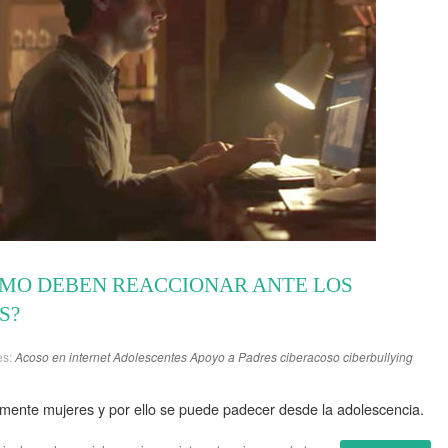
ÓMO DEBEN REACCIONAR ANTE LOS
S?
es:
Acoso en internet
Adolescentes
Apoyo a Padres
ciberacoso
ciberbullying
camente mujeres y por ello se puede padecer desde la adolescencia.