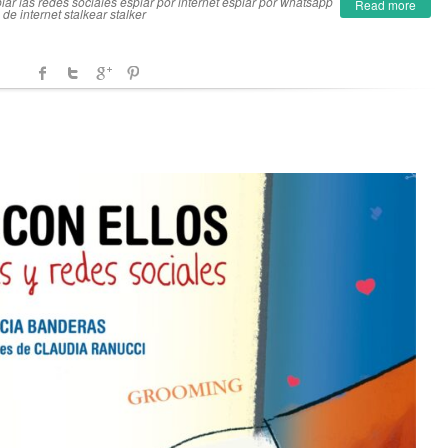
iar las redes sociales
espiar por internet
espiar por whatsapp
Read more
s de internet
stalkear
stalker