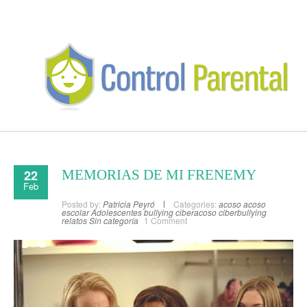
22
MEMORIAS DE MI FRENEMY
Feb
Posted by:
Patricia Peyró
Categories:
acoso
acoso
escolar
Adolescentes
bullying
ciberacoso
ciberbullying
relatos
Sin categoría
1 Comment