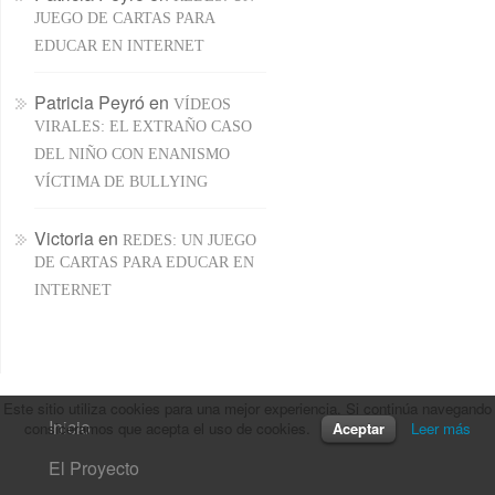
JUEGO DE CARTAS PARA
EDUCAR EN INTERNET
Patricia Peyró
en
VÍDEOS
VIRALES: EL EXTRAÑO CASO
DEL NIÑO CON ENANISMO
VÍCTIMA DE BULLYING
Victoria
en
REDES: UN JUEGO
DE CARTAS PARA EDUCAR EN
INTERNET
Este sitio utiliza cookies para una mejor experiencia. Si continúa navegando
Inicio
consideramos que acepta el uso de cookies.
Aceptar
Leer más
El Proyecto