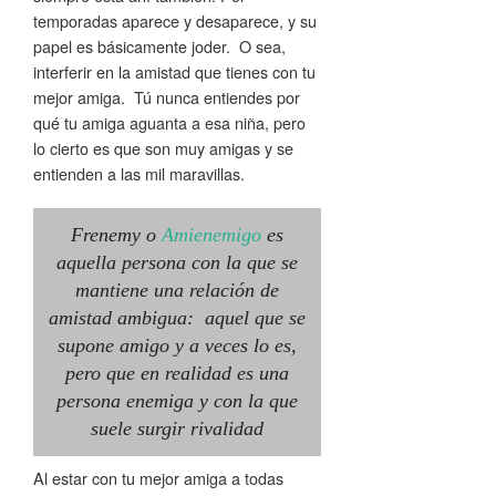
temporadas aparece y desaparece, y su
papel es básicamente joder. O sea,
interferir en la amistad que tienes con tu
mejor amiga. Tú nunca entiendes por
qué tu amiga aguanta a esa niña, pero
lo cierto es que son muy amigas y se
entienden a las mil maravillas.
Frenemy o
Amienemigo
es
aquella persona con la que se
mantiene una relación de
amistad ambigua: aquel que se
supone amigo y a veces lo es,
pero que en realidad es una
persona enemiga y con la que
suele surgir rivalidad
Al estar con tu mejor amiga a todas