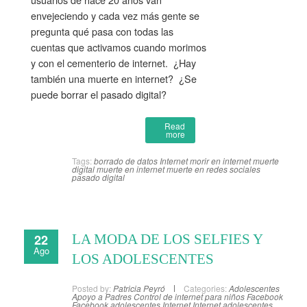
envejeciendo y cada vez más gente se
pregunta qué pasa con todas las
cuentas que activamos cuando morimos
y con el cementerio de internet. ¿Hay
también una muerte en internet? ¿Se
puede borrar el pasado digital?
Read
more
Tags:
borrado de datos
Internet
morir en internet
muerte
digital
muerte en internet
muerte en redes sociales
pasado digital
22
LA MODA DE LOS SELFIES Y
Ago
LOS ADOLESCENTES
Posted by:
Patricia Peyró
Categories:
Adolescentes
Apoyo a Padres
Control de internet para niños
Facebook
Facebook adolescentes
Internet
Internet adolescentes