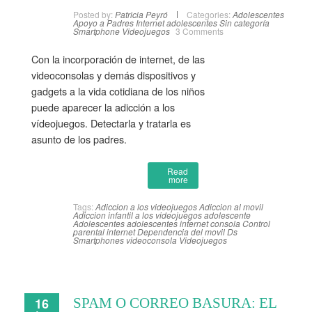
Posted by:
Patricia Peyró
Categories:
Adolescentes
Apoyo a Padres
Internet adolescentes
Sin categoría
Smartphone
Videojuegos
3 Comments
Con la incorporación de internet, de las
videoconsolas y demás dispositivos y
gadgets a la vida cotidiana de los niños
puede aparecer la adicción a los
vídeojuegos. Detectarla y tratarla es
asunto de los padres.
Read
more
Tags:
Adiccion a los videojuegos
Adiccion al movil
Adiccion infantil a los videojuegos
adolescente
Adolescentes
adolescentes internet
consola
Control
parental internet
Dependencia del movil
Ds
Smartphones
videoconsola
Videojuegos
16
SPAM O CORREO BASURA: EL