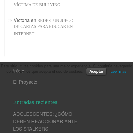
VÍCTIMA DE BULLYING
Victoria
en
REDES: UN JUEGO
DE CARTAS PARA EDUCAR EN
INTERNET
Este sitio utiliza cookies para una mejor experiencia. Si continúa navegando
Inicio
consideramos que acepta el uso de cookies.
Aceptar
Leer más
El Proyecto
Entradas recientes
ADOLESCENTES: ¿CÓMO
DEBEN REACCIONAR ANTE
LOS STALKERS