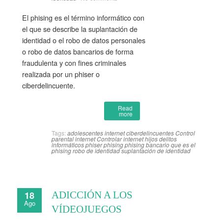
El phising es el término informático con
el que se describe la suplantación de
identidad o el robo de datos personales
o robo de datos bancarios de forma
fraudulenta y con fines criminales
realizada por un phiser o
ciberdelincuente.
Read
more
Tags:
adolescentes internet
ciberdelincuentes
Control
parental internet
Controlar internet hijos
delitos
informáticos
phiser
phising
phising bancario
que es el
phising
robo de identidad
suplantación de identidad
18
ADICCIÓN A LOS
Ago
VÍDEOJUEGOS