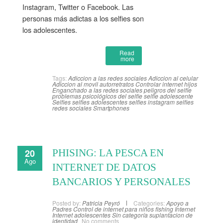
Instagram, Twitter o Facebook. Las
personas más adictas a los selfies son
los adolescentes.
Read
more
Tags:
Adiccion a las redes sociales
Adiccion al celular
Adiccion al movil
autorretratos
Controlar internet hijos
Enganchado a las redes sociales
peligros del selfie
problemas psicológicos del selfie
selfie adolescente
Selfies
selfies adolescentes
selfies instagram
selfies
redes sociales
Smartphones
20
PHISING: LA PESCA EN
Ago
INTERNET DE DATOS
BANCARIOS Y PERSONALES
Posted by:
Patricia Peyró
Categories:
Apoyo a
Padres
Control de internet para niños
fishing
Internet
Internet adolescentes
Sin categoría
suplantacion de
identidad
No comments