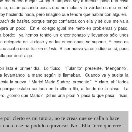
no me puedo quejar. Aunque tampoco voy a mentir: pasó una cosa
cho, están pasando cosas que no molan y la verdad es que no sé
toy haciendo nada, pero imagino que tendré que hablar con alguien.
de
, porque tengo confianza con ella y sé que me va a
oach
basket
jará un poco. En el colegio igual me meto en problemas y paso.
a borde: ya hemos tenido un encontronazo y llevamos sólo unos
e delegada de la clase y de las empollonas, se supone. El caso es
que acaba de entrar en el
. Si ser nuevo ya es jodido en sí, pues
insti
la por decir algo.
sta el primer día. Lo típico: “Fulanito”, presente, “Menganito”,
a levantando la mano según le llamaban. Cuando va y suelta la
testa la nueva. “¡Mario! Mario Suárez, presente.” Y claro, ahí todos
 porque estaba sentada en la última fila, al fondo de la clase. La
ro, ¿cómo que Mario? ¡Si es una piba! Y pasa lo que pasa: risas,
e por cierto es mi tutora, no te creas que se calla o hace
 nada o se ha podido equivocar. No. Ella “erre que erre”.