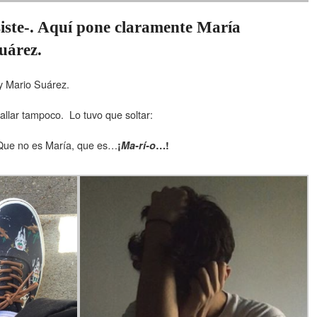
ste-. Aquí pone claramente María
uárez.
y Mario Suárez.
allar tampoco. Lo tuvo que soltar:
ue no es María, que es…
¡
Ma-rí-o
…!