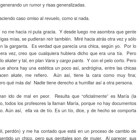
 y generando un rumor y risas generalizadas.
haciendo caso omiso al revuelo, como si nada.
no me hacía ni puta gracia. Y desde luego me asombra que gente
igas mías, se pudieran reír también. Miré hacia atrás otra vez y sólo
n la garganta. Es verdad que parecía una chica, según yo. Por lo
era vez, creo que cualquiera hubiera dicho que era una tía. Pero
llo
y tal, en plan
y
. Y con el pelo corto. Pero
skater
Vans
cargo pants
ue ahora hay una estética un poco así, andrógina, entre las chicas
hacen
, me refiero. Aún así, tiene la cara como muy fina;
skate
ro qué más da! Nadie tiene derecho a humillar así a otra persona.
 ido de mal en peor. Resulta que “oficialmente” es María (la
nto, todos los profesores la llaman María, porque no hay documentos
rio. Aún así, ella va de tío. Es un tío, dice, y de hecho se comporta
l, perdón) y me ha contado que está en un proceso de cambio de
sentido un chico, pero sus genitales son de mujer. Al parecer, sus