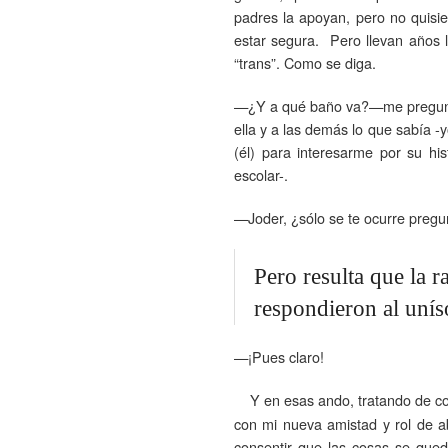
padres la apoyan, pero no quisi
estar segura. Pero llevan años 
“trans”. Como se diga.
—¿Y a qué baño va?—me preguntó
ella y a las demás lo que sabía 
(él) para interesarme por su his
escolar-.
—Joder, ¿sólo se te ocurre pregu
Pero resulta que la 
respondieron al unís
—¡Pues claro!
Y en esas ando, tratando de com
con mi nueva amistad y rol de 
consentir que las cosas se qued