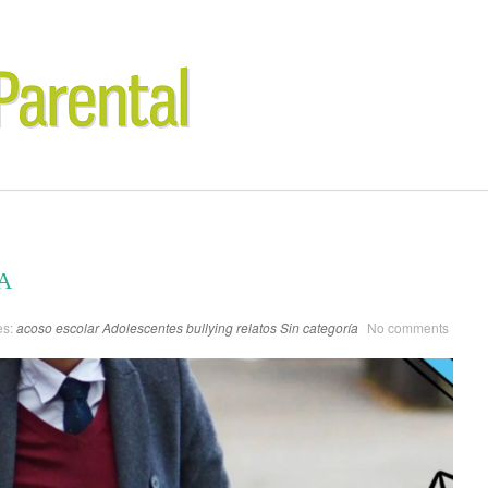
A
es:
acoso escolar
Adolescentes
bullying
relatos
Sin categoría
No comments