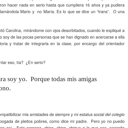
eron hacer nada en serio hasta que cumpliera 16 años y ya pudiera
llamándola Mario y no María. Es lo que se dice un “trans”. O una
 Carolina, mirándome con ojos desorbitados, cuando le expliqué a
-yo soy de las pocas personas que se han dignado en acercarse a ella
toria y tratar de integrarla en la clase, por encargo del orientador
ntar eso, tía? ¿En serio?
rara soy yo. Porque todas mis amigas
ono.
patibilizar mis amistades de siempre y mi
estatus social del colegio
abogada de pleitos pobres, como dice mi padre. Pero yo no puedo
en así. Esta persona, chica, chico, chique o lo que sea, necesita