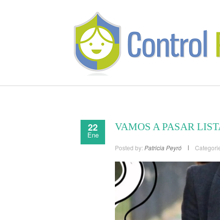
22
VAMOS A PASAR LIST
Ene
Posted by:
Patricia Peyró
Categori