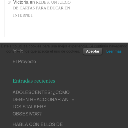
Victoria
en
REDES: UN JUEGO
DE CARTAS PARA EDUCAR EN
INTERNET
Este sitio utiliza cookies para una mejor experiencia. Si continúa navegando
Inicio
consideramos que acepta el uso de cookies.
Aceptar
Leer más
El Proyecto
Entradas recientes
ADOLESCENTES: ¿CÓMO
DEBEN REACCIONAR ANTE
LOS STALKERS
OBSESIVOS?
HABLA CON ELLOS DE