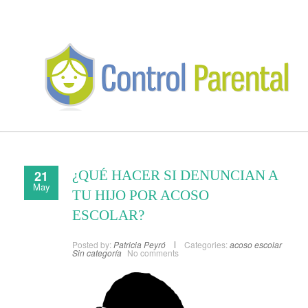
21
¿QUÉ HACER SI DENUNCIAN A
May
TU HIJO POR ACOSO
ESCOLAR?
Posted by:
Patricia Peyró
Categories:
acoso escolar
Sin categoría
No comments