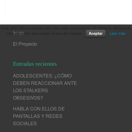
Este sitio utiliza cookies para una mejor experiencia. Si continúa navegando
Inicio
consideramos que acepta el uso de cookies.
Aceptar
Leer más
El Proyecto
Entradas recientes
ADOLESCENTES: ¿CÓMO
DEBEN REACCIONAR ANTE
LOS STALKERS
OBSESIVOS?
HABLA CON ELLOS DE
PANTALLAS Y REDES
SOCIALES