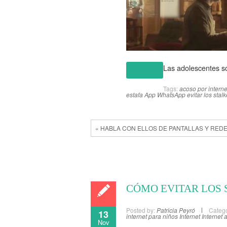
Las adolescentes so
(más…)
Tags:
acoso por interne
estafa App WhatsApp
evitar los stal
« HABLA CON ELLOS DE PANTALLAS Y RED
CÓMO EVITAR LOS 
Posted by:
Patricia Peyró
Catego
13
internet para niños
Internet
Internet
Nov