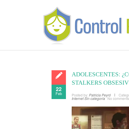
ADOLESCENTES: ¿
STALKERS OBSESIV
22
Feb
Posted by:
Patricia Peyró
Catego
Internet
Sin categoría
No comments