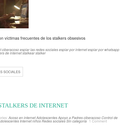
n víctimas frecuentes de los stalkers obsesivos
t
ciberacoso
espiar las redes sociales
espiar por internet
espiar por whatsapp
kers de internet
stalkear
stalker
ES SOCIALES
STALKERS DE INTERNET
ries:
Acoso en internet
Adolescentes
Apoyo a Padres
ciberacoso
Control de
 adolescentes
Internet niños
Redes sociales
Sin categoría
1 Comment