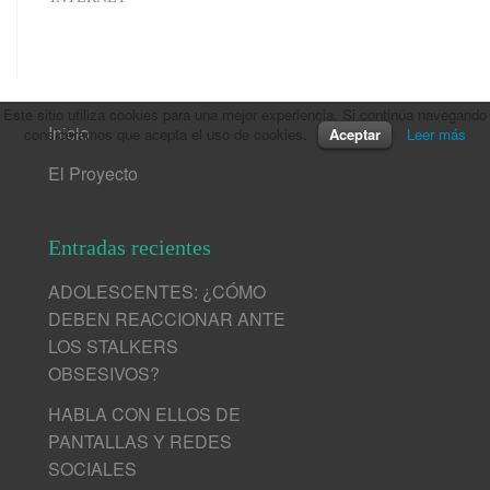
INTERNET
Este sitio utiliza cookies para una mejor experiencia. Si continúa navegando
Inicio
consideramos que acepta el uso de cookies.
Aceptar
Leer más
El Proyecto
Entradas recientes
ADOLESCENTES: ¿CÓMO
DEBEN REACCIONAR ANTE
LOS STALKERS
OBSESIVOS?
HABLA CON ELLOS DE
PANTALLAS Y REDES
SOCIALES