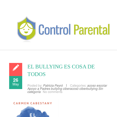
EL BULLYING ES COSA DE
TODOS
26
May
Posted by:
Patricia Peyró
Categories:
acoso escolar
Apoyo a Padres
bullying
ciberacoso
ciberbullying
Sin
categoría
No comments