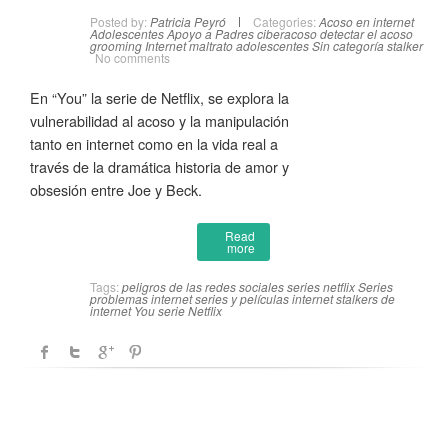
Posted by:
Patricia Peyró
Categories:
Acoso en internet
Adolescentes
Apoyo a Padres
ciberacoso
detectar el acoso
grooming
Internet
maltrato adolescentes
Sin categoría
stalker
No comments
En “You” la serie de Netflix, se explora la
vulnerabilidad al acoso y la manipulación
tanto en internet como en la vida real a
través de la dramática historia de amor y
obsesión entre Joe y Beck.
Read
more
Tags:
peligros de las redes sociales
series netflix
Series
problemas internet
series y películas internet
stalkers de
internet
You serie Netflix