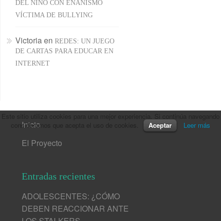
DEL NIÑO CON ENANISMO
VÍCTIMA DE BULLYING
Victoria
en
REDES: UN JUEGO
DE CARTAS PARA EDUCAR EN
INTERNET
Este sitio utiliza cookies para una mejor experiencia. Si continúa navegando
Inicio
consideramos que acepta el uso de cookies.
Aceptar
Leer más
El Proyecto
Entradas recientes
ADOLESCENTES: ¿CÓMO
DEBEN REACCIONAR ANTE
LOS STALKERS