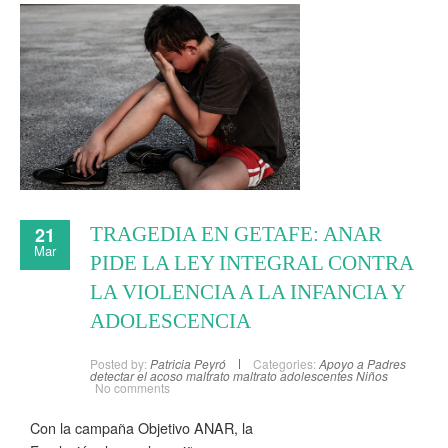
21
TRAGEDIA EN GETAFE: ANAR
Mar
PIDE LA LEY INTEGRAL CONTRA
LA VIOLENCIA A LA INFANCIA Y
ADOLESCENCIA
Posted by:
Patricia Peyró
Categories:
Apoyo a Padres
detectar el acoso
maltrato
maltrato adolescentes
Niños
No comments
Con la campaña Objetivo ANAR, la