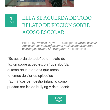
1
ELLA SE ACUERDA DE TODO
Oct
RELATO DE FICCIÓN SOBRE
ACOSO ESCOLAR
Posted by:
Patricia Peyró
Categories:
acoso escolar
Adolescentes
bullying
maltrato adolescentes
maltrato
psicológico
relatos
Sin categoría
No comments
“Se acuerda de todo” es un relato de
ficción sobre acoso escolar que aborda
el tema de la memoria que todos
tenemos de ciertos episodios
traumáticos de nuestra infancia, como
puedan ser los de bullying y dominación
Read
more