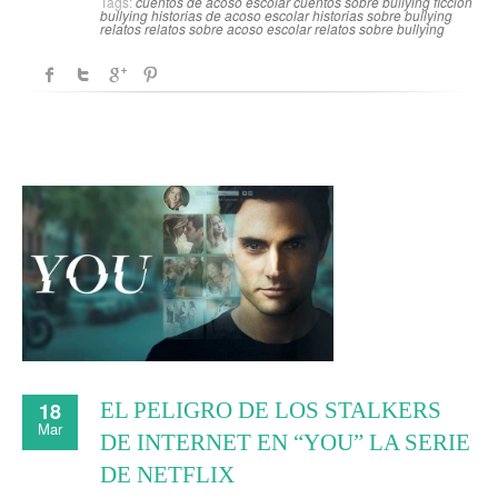
Tags:
cuentos de acoso escolar
cuentos sobre bullying
ficción
bullying
historias de acoso escolar
historias sobre bullying
relatos
relatos sobre acoso escolar
relatos sobre bullying
18
EL PELIGRO DE LOS STALKERS
Mar
DE INTERNET EN “YOU” LA SERIE
DE NETFLIX