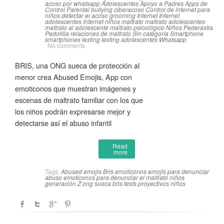
acoso por whatsapp
Adolescentes
Apoyo a Padres
Apps de
Control Parental
bullying
ciberacoso
Control de internet para
niños
detectar el acoso
grooming
Internet
Internet
adolescentes
Internet niños
maltrato
maltrato adolescentes
maltrato al adolescente
maltrato psicológico
Niños
Pederastia
Pedofilia
relaciones de maltrato
Sin categoría
Smartphone
smartphones
texting
texting adolescentes
Whatsapp
No comments
BRIS, una ONG sueca de protección al
menor crea Abused Emojis, App con
emoticonos que muestran imágenes y
escenas de maltrato familiar con los que
los niños podrán expresarse mejor y
detectarse así el abuso infantil
Read
more
Tags:
Abused emojis
Bris emoticonos
emojis para denunciar
abuso
emoticonos para denunciar el maltrato
niños
generación Z
ong sueca bris
tests proyectivos niños