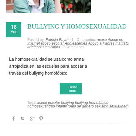
16
BULLYING Y HOMOSEXUALIDAD
Ene
Posted by:
Patricia Peyró
Categories:
acoso
Acoso en
internet
acoso escolar
Adolescentes
Apoyo a Padres
maltrato
adolescentes
Niños
2 Comments
La homosexualidad se usa como arma
arrojadiza en las escuelas para acosar a
través del bullying homofóbico
Read
more
Tags:
acoso escolar
bullying
bullying homofobico
homosexualidad infantil
roles de género
sexismo
sexualidad