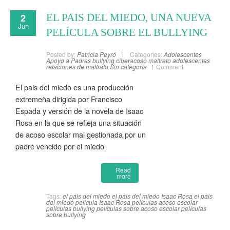
2
EL PAIS DEL MIEDO, UNA NUEVA
Jun
PELÍCULA SOBRE EL BULLYING
Posted by:
Patricia Peyró
Categories:
Adolescentes
Apoyo a Padres
bullying
ciberacoso
maltrato adolescentes
relaciones de maltrato
Sin categoría
1 Comment
El pais del miedo es una producción
extremeña dirigida por Francisco
Espada y versión de la novela de Isaac
Rosa en la que se refleja una situación
de acoso escolar mal gestionada por un
padre vencido por el miedo
Read
more
Tags:
el pais del miedo
el pais del miedo Isaac Rosa
el pais
del miedo pelicula
Isaac Rosa
películas acoso escolar
películas bullying
películas sobre acoso escolar
películas
sobre bullying