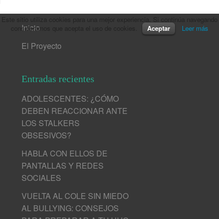
Este sitio utiliza cookies para una mejor experiencia. Si continúa navegando
Inicio
consideramos que acepta el uso de cookies.
Aceptar
Leer más
El Proyecto
Entradas recientes
ADOLESCENTES: ¿CÓMO
DEBEN REACCIONAR ANTE
LOS STALKERS
OBSESIVOS?
HABLA CON ELLOS DE
PANTALLAS Y REDES
SOCIALES
VUELTA AL COLE SIN MIEDO
AL BULLYING: CONSEJOS