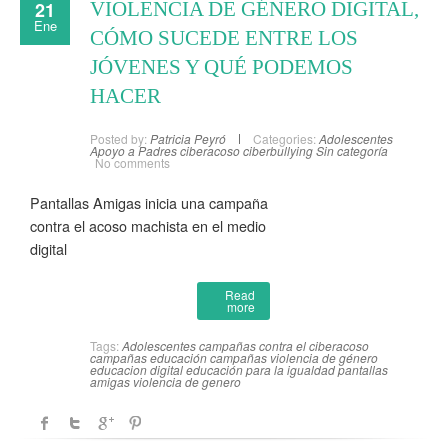
21
VIOLENCIA DE GÉNERO DIGITAL,
Ene
CÓMO SUCEDE ENTRE LOS
JÓVENES Y QUÉ PODEMOS
HACER
Posted by:
Patricia Peyró
Categories:
Adolescentes
Apoyo a Padres
ciberacoso
ciberbullying
Sin categoría
No comments
Pantallas Amigas inicia una campaña
contra el acoso machista en el medio
digital
Read
more
Tags:
Adolescentes
campañas contra el ciberacoso
campañas educación
campañas violencia de género
educacion digital
educación para la igualdad
pantallas
amigas
violencia de genero