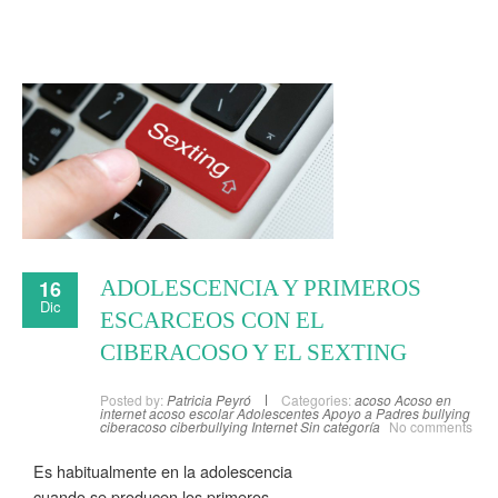
16
ADOLESCENCIA Y PRIMEROS
Dic
ESCARCEOS CON EL
CIBERACOSO Y EL SEXTING
Posted by:
Patricia Peyró
Categories:
acoso
Acoso en
internet
acoso escolar
Adolescentes
Apoyo a Padres
bullying
ciberacoso
ciberbullying
Internet
Sin categoría
No comments
Es habitualmente en la adolescencia
cuando se producen los primeros