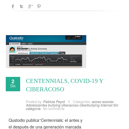
2
CENTENNIALS, COVID-19 Y
Dic
CIBERACOSO
Posted by:
Patricia Peyró
Categories:
acoso escolar
Adolescentes
bullying
ciberacoso
ciberbullying
Internet
Sin
categoría
No comments
Qustodio publica‘‘Centennials: el antes y
el después de una generación marcada