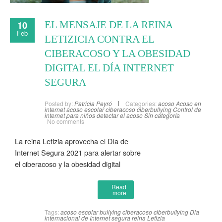
10
EL MENSAJE DE LA REINA
Feb
LETIZICIA CONTRA EL
CIBERACOSO Y LA OBESIDAD
DIGITAL EL DÍA INTERNET
SEGURA
Posted by:
Patricia Peyró
Categories:
acoso
Acoso en
internet
acoso escolar
ciberacoso
ciberbullying
Control de
internet para niños
detectar el acoso
Sin categoría
No comments
La reina Letizia aprovecha el Día de
Internet Segura 2021 para alertar sobre
el ciberacoso y la obesidad digital
Read
more
Tags:
acoso escolar
bullying
ciberacoso
ciberbullying
Dia
internacional de Internet segura
reina Letizia