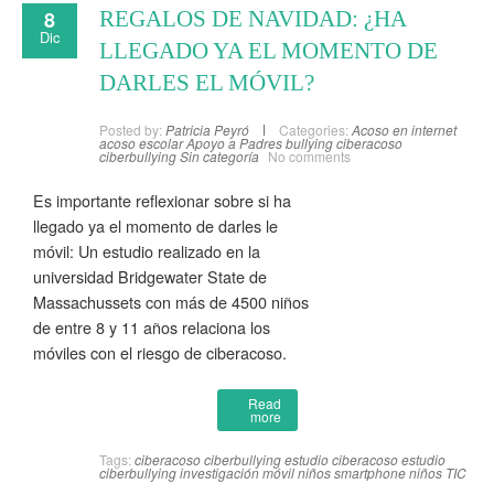
8
REGALOS DE NAVIDAD: ¿HA
Dic
LLEGADO YA EL MOMENTO DE
DARLES EL MÓVIL?
Posted by:
Patricia Peyró
Categories:
Acoso en internet
acoso escolar
Apoyo a Padres
bullying
ciberacoso
ciberbullying
Sin categoría
No comments
Es importante reflexionar sobre si ha
llegado ya el momento de darles le
móvil: Un estudio realizado en la
universidad Bridgewater State de
Massachussets con más de 4500 niños
de entre 8 y 11 años relaciona los
móviles con el riesgo de ciberacoso.
Read
more
Tags:
ciberacoso
ciberbullying
estudio ciberacoso
estudio
ciberbullying
investigación
móvil niños
smartphone niños
TIC