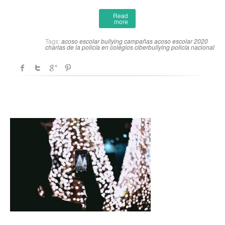
Read
more
Tags:
acoso escolar
bullying
campañas acoso escolar 2020
charlas de la policía en colegios
ciberbullying
policía nacional