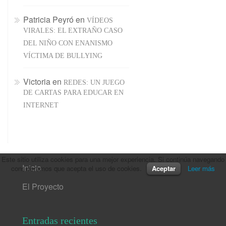
Patricia Peyró
en
VÍDEOS
VIRALES: EL EXTRAÑO CASO
DEL NIÑO CON ENANISMO
VÍCTIMA DE BULLYING
Victoria
en
REDES: UN JUEGO
DE CARTAS PARA EDUCAR EN
INTERNET
Este sitio utiliza cookies para una mejor experiencia. Si continúa navegando
Inicio
consideramos que acepta el uso de cookies.
Aceptar
Leer más
El Proyecto
Entradas recientes