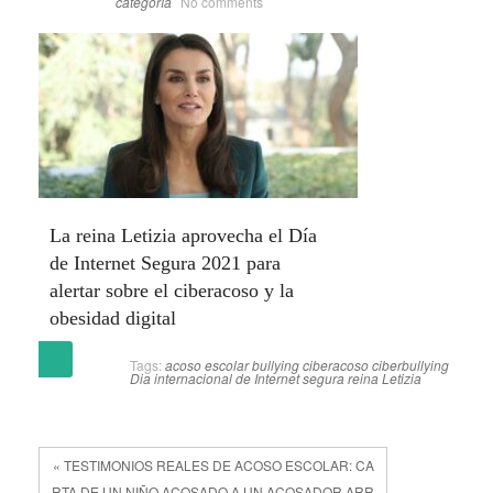
categoría
No comments
La reina Letizia aprovecha el Día
de Internet Segura 2021 para
alertar sobre el ciberacoso y la
obesidad digital
(más…)
Tags:
acoso escolar
bullying
ciberacoso
ciberbullying
Dia internacional de Internet segura
reina Letizia
« TESTIMONIOS REALES DE ACOSO ESCOLAR: CA
RTA DE UN NIÑO ACOSADO A UN ACOSADOR ARR