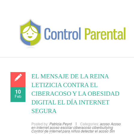
EL MENSAJE DE LA REINA
LETIZICIA CONTRA EL
10
CIBERACOSO Y LA OBESIDAD
Feb
DIGITAL EL DÍA INTERNET
SEGURA
Posted by:
Patricia Peyró
Categories:
acoso
Acoso
en internet
acoso escolar
ciberacoso
ciberbullying
Control de internet para niños
detectar el acoso
Sin