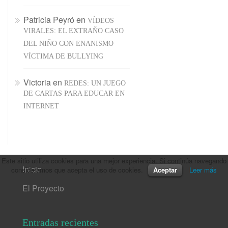
Patricia Peyró
en
VÍDEOS
VIRALES: EL EXTRAÑO CASO
DEL NIÑO CON ENANISMO
VÍCTIMA DE BULLYING
Victoria
en
REDES: UN JUEGO
DE CARTAS PARA EDUCAR EN
INTERNET
Este sitio utiliza cookies para una mejor experiencia. Si continúa navegando
Inicio
consideramos que acepta el uso de cookies.
Aceptar
Leer más
El Proyecto
Entradas recientes