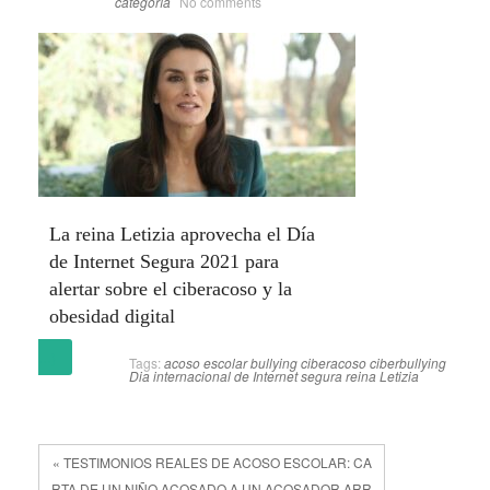
categoría
No comments
La reina Letizia aprovecha el Día
de Internet Segura 2021 para
alertar sobre el ciberacoso y la
obesidad digital
(más…)
Tags:
acoso escolar
bullying
ciberacoso
ciberbullying
Dia internacional de Internet segura
reina Letizia
« TESTIMONIOS REALES DE ACOSO ESCOLAR: CA
RTA DE UN NIÑO ACOSADO A UN ACOSADOR ARR