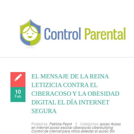
EL MENSAJE DE LA REINA
LETIZICIA CONTRA EL
10
CIBERACOSO Y LA OBESIDAD
Feb
DIGITAL EL DÍA INTERNET
SEGURA
Posted by:
Patricia Peyró
Categories:
acoso
Acoso
en internet
acoso escolar
ciberacoso
ciberbullying
Control de internet para niños
detectar el acoso
Sin