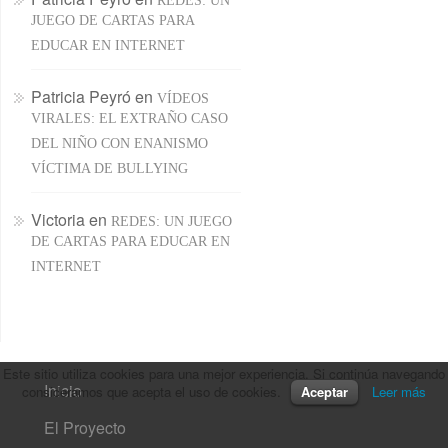
REDES: UN
JUEGO DE CARTAS PARA
EDUCAR EN INTERNET
Patricia Peyró
en
VÍDEOS
VIRALES: EL EXTRAÑO CASO
DEL NIÑO CON ENANISMO
VÍCTIMA DE BULLYING
Victoria
en
REDES: UN JUEGO
DE CARTAS PARA EDUCAR EN
INTERNET
Este sitio utiliza cookies para una mejor experiencia. Si continúa navegando
Inicio
consideramos que acepta el uso de cookies.
Aceptar
Leer más
El Proyecto