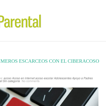
IMEROS ESCARCEOS CON EL CIBERACOSO
es:
acoso
Acoso en internet
acoso escolar
Adolescentes
Apoyo a Padres
et
Sin categoría
No comments