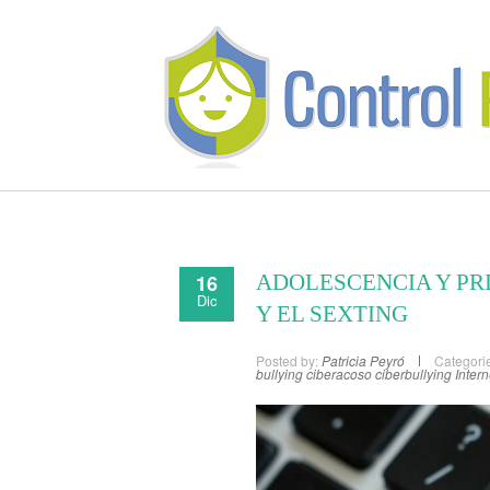
16
ADOLESCENCIA Y PR
Dic
Y EL SEXTING
Posted by:
Patricia Peyró
Categori
bullying
ciberacoso
ciberbullying
Intern