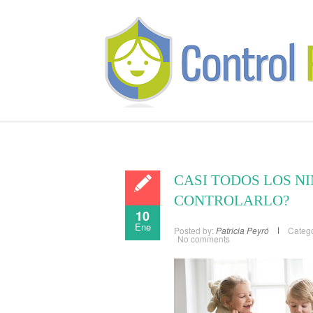
CASI TODOS LOS N
CONTROLARLO?
10
Ene
Posted by:
Patricia Peyró
Catego
No comments