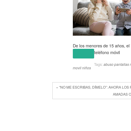
De los menores de 15 años, el 7
teléfono móvil
(más…)
Tags:
abuso pantallas 
movil niños
« “NO ME ESCRIBAS, DÍMELO”: AHORA LOS
AMADAS C