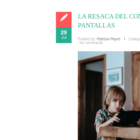
LA RESACA DEL CO
PANTALLAS
29
Jul
Posted by:
Patricia Peyró
Catego
No comments