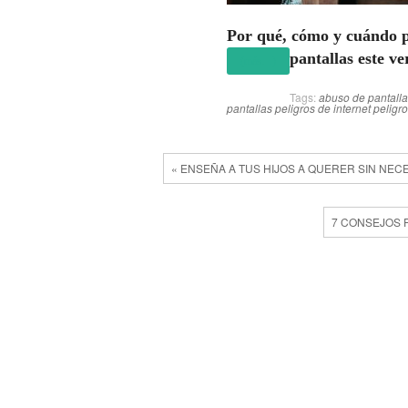
Por qué, cómo y cuándo p
pantallas este v
(más…)
Tags:
abuso de pantalla
pantallas
peligros de internet
peligro
« ENSEÑA A TUS HIJOS A QUERER SIN NEC
7 CONSEJOS 