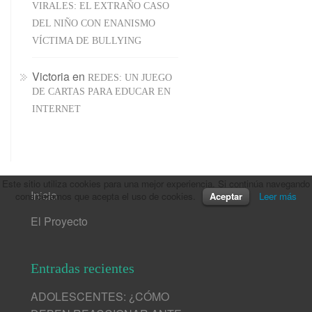
VIRALES: EL EXTRAÑO CASO
DEL NIÑO CON ENANISMO
VÍCTIMA DE BULLYING
Victoria
en
REDES: UN JUEGO
DE CARTAS PARA EDUCAR EN
INTERNET
Este sitio utiliza cookies para una mejor experiencia. Si continúa navegando
Inicio
consideramos que acepta el uso de cookies.
Aceptar
Leer más
El Proyecto
Entradas recientes
ADOLESCENTES: ¿CÓMO