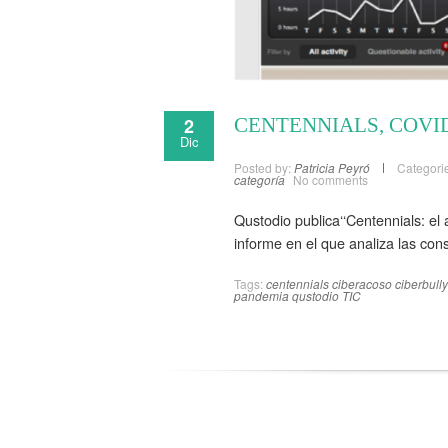
2
CENTENNIALS, COVI
Dic
Posted by:
Patricia Peyró
Categori
categoría
No comments
Qustodio publica‘‘Centennials: el
informe en el que analiza las con
Tags:
centennials
ciberacoso
ciberbull
pandemia
qustodio
TIC