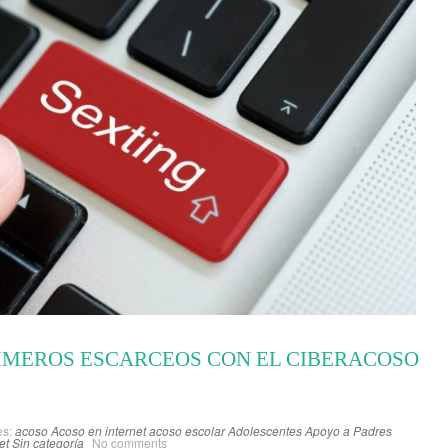
IMEROS ESCARCEOS CON EL CIBERACOSO
es:
acoso
Acoso en internet
acoso escolar
Adolescentes
Apoyo a Padres
et
Sin categoría
No comments