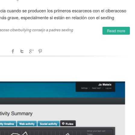
cia cuando se producen los primeros escarceos con el ciberacoso
ás grave, especialmente si están en relación con el sexting
racoso
ciberbullying
consejo a padres
sexting
Read more