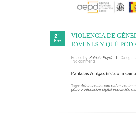
21
VIOLENCIA DE GÉNE
Ene
JÓVENES Y QUÉ POD
Posted by:
Patricia Peyró
Categori
No comments
Pantallas Amigas inicia una camp
Tags:
Adolescentes
campañas contra e
género
educacion digital
educación par