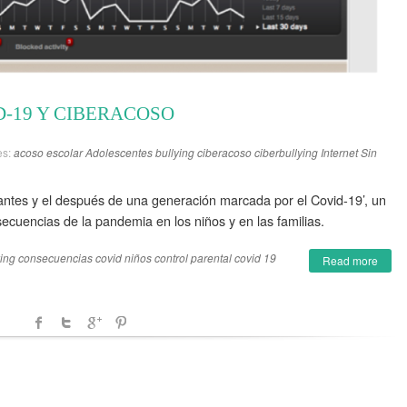
D-19 Y CIBERACOSO
es:
acoso escolar
Adolescentes
bullying
ciberacoso
ciberbullying
Internet
Sin
 antes y el después de una generación marcada por el Covid-19’, un
secuencias de la pandemia en los niños y en las familias.
ying
consecuencias covid niños
control parental
covid 19
Read more