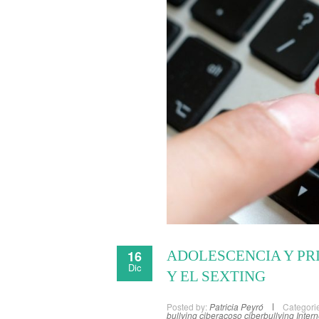
16
ADOLESCENCIA Y PR
Dic
Y EL SEXTING
Posted by:
Patricia Peyró
Categori
bullying
ciberacoso
ciberbullying
Intern