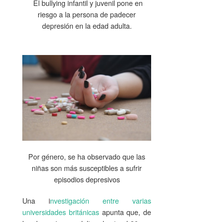
El bullying infantil y juvenil pone en
riesgo a la persona de padecer
depresión en la edad adulta.
Por género, se ha observado que las
niñas son más susceptibles a sufrir
episodios depresivos
Una i
nvestigación entre varias
universidades británicas
apunta que, de