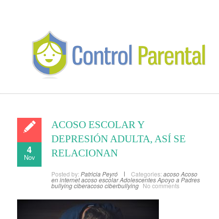
ACOSO ESCOLAR Y
DEPRESIÓN ADULTA, ASÍ SE
4
RELACIONAN
Nov
Posted by:
Patricia Peyró
Categories:
acoso
Acoso
en internet
acoso escolar
Adolescentes
Apoyo a Padres
bullying
ciberacoso
ciberbullying
No comments