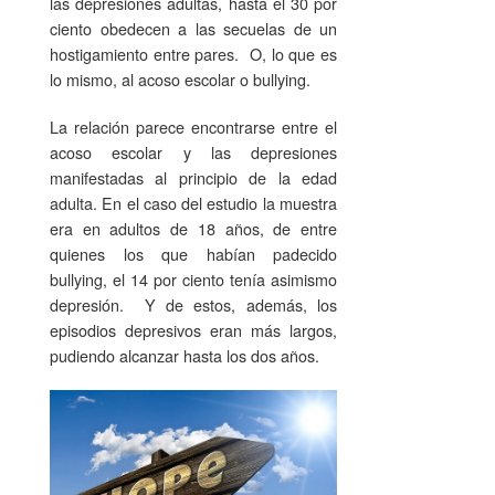
las depresiones adultas, hasta el 30 por
ciento obedecen a las secuelas de un
hostigamiento entre pares. O, lo que es
lo mismo, al acoso escolar o bullying.
La relación parece encontrarse entre el
acoso escolar y las depresiones
manifestadas al principio de la edad
adulta. En el caso del estudio la muestra
era en adultos de 18 años, de entre
quienes los que habían padecido
bullying, el 14 por ciento tenía asimismo
depresión. Y de estos, además, los
episodios depresivos eran más largos,
pudiendo alcanzar hasta los dos años.