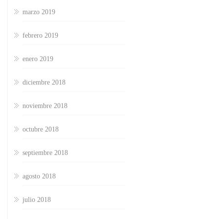
marzo 2019
febrero 2019
enero 2019
diciembre 2018
noviembre 2018
octubre 2018
septiembre 2018
agosto 2018
julio 2018