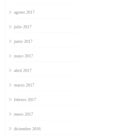
agosto 2017
julio 2017
junio 2017
mayo 2017
abril 2017
marzo 2017
febrero 2017
enero 2017
diciembre 2016