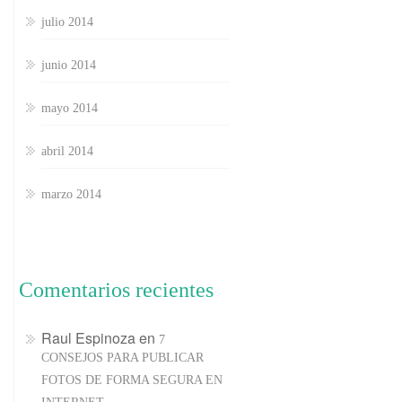
julio 2014
junio 2014
mayo 2014
abril 2014
marzo 2014
Comentarios recientes
Raul Espinoza
en
7
CONSEJOS PARA PUBLICAR
FOTOS DE FORMA SEGURA EN