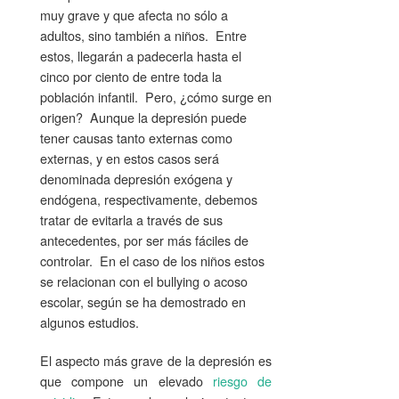
muy grave y que afecta no sólo a
adultos, sino también a niños. Entre
estos, llegarán a padecerla hasta el
cinco por ciento de entre toda la
población infantil. Pero, ¿cómo surge en
origen? Aunque la depresión puede
tener causas tanto externas como
externas, y en estos casos será
denominada depresión exógena y
endógena, respectivamente, debemos
tratar de evitarla a través de sus
antecedentes, por ser más fáciles de
controlar. En el caso de los niños estos
se relacionan con el bullying o acoso
escolar, según se ha demostrado en
algunos estudios.
El aspecto más grave de la depresión es
que compone un elevado
riesgo de