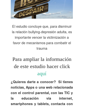
El estudio concluye que, para disminuir
la relación bullying-depresión adulta, es
importante vencer la victimización a
favor de mecanismos para combatir el
trauma
Para ampliar la información
de este estudio hacer click
aquí
¿Quieres darte a conocer? Si tienes
noticias, Apps o una web relacionada
con el control parental, con las TIC y
la educación vía internet,
smartphones y tablets, contacta con