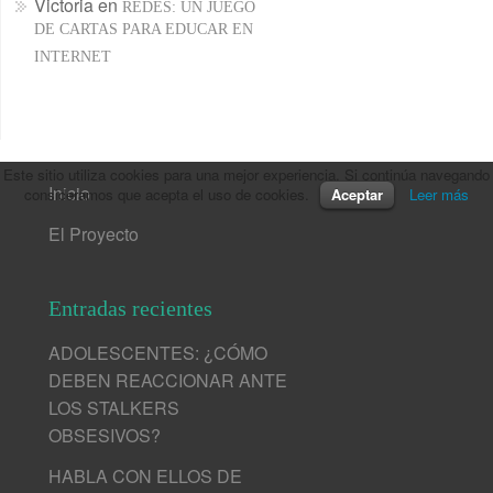
Victoria
en
REDES: UN JUEGO
DE CARTAS PARA EDUCAR EN
INTERNET
Este sitio utiliza cookies para una mejor experiencia. Si continúa navegando
Inicio
consideramos que acepta el uso de cookies.
Aceptar
Leer más
El Proyecto
Entradas recientes
ADOLESCENTES: ¿CÓMO
DEBEN REACCIONAR ANTE
LOS STALKERS
OBSESIVOS?
HABLA CON ELLOS DE