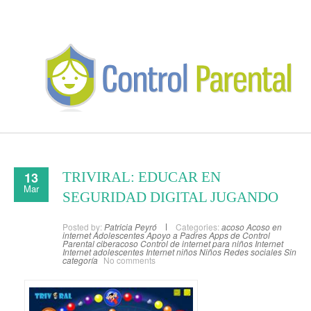
13
TRIVIRAL: EDUCAR EN
Mar
SEGURIDAD DIGITAL JUGANDO
Posted by:
Patricia Peyró
Categories:
acoso
Acoso en
internet
Adolescentes
Apoyo a Padres
Apps de Control
Parental
ciberacoso
Control de internet para niños
Internet
Internet adolescentes
Internet niños
Niños
Redes sociales
Sin
categoría
No comments