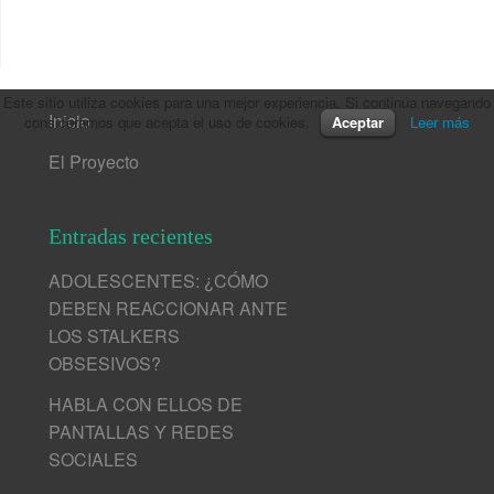
Este sitio utiliza cookies para una mejor experiencia. Si continúa navegando
Inicio
consideramos que acepta el uso de cookies.
Aceptar
Leer más
El Proyecto
Entradas recientes
ADOLESCENTES: ¿CÓMO
DEBEN REACCIONAR ANTE
LOS STALKERS
OBSESIVOS?
HABLA CON ELLOS DE
PANTALLAS Y REDES
SOCIALES