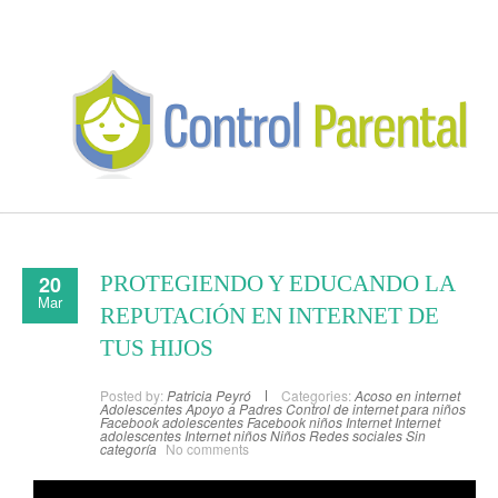
20
PROTEGIENDO Y EDUCANDO LA
Mar
REPUTACIÓN EN INTERNET DE
TUS HIJOS
Posted by:
Patricia Peyró
Categories:
Acoso en internet
Adolescentes
Apoyo a Padres
Control de internet para niños
Facebook adolescentes
Facebook niños
Internet
Internet
adolescentes
Internet niños
Niños
Redes sociales
Sin
categoría
No comments