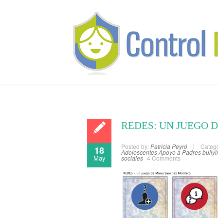
REDES: UN JUEGO 
Posted by:
Patricia Peyró
Catego
18
Adolescentes
Apoyo a Padres
bully
May
sociales
4 Comments