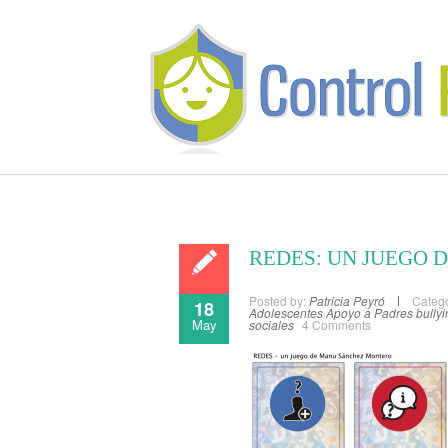
REDES: UN JUEGO 
Posted by:
Patricia Peyró
Catego
18
Adolescentes
Apoyo a Padres
bully
May
sociales
4 Comments