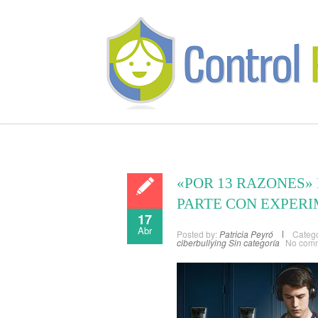
«POR 13 RAZONES»
PARTE CON EXPERI
17
Abr
Posted by:
Patricia Peyró
Catego
ciberbullying
Sin categoría
No com