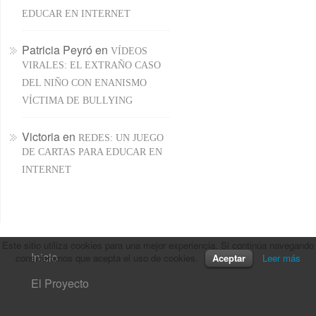
EDUCAR EN INTERNET
Patricia Peyró
en
VÍDEOS
VIRALES: EL EXTRAÑO CASO
DEL NIÑO CON ENANISMO
VÍCTIMA DE BULLYING
Victoria
en
REDES: UN JUEGO
DE CARTAS PARA EDUCAR EN
INTERNET
Este sitio utiliza cookies para una mejor experiencia. Si continúa navegando
Inicio
consideramos que acepta el uso de cookies.
Aceptar
Leer más
El Proyecto