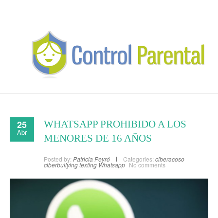
25
WHATSAPP PROHIBIDO A LOS
Abr
MENORES DE 16 AÑOS
Posted by:
Patricia Peyró
Categories:
ciberacoso
ciberbullying
texting
Whatsapp
No comments