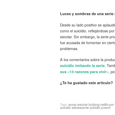
Luces y sombras de una serie 
Desde su lado positivo se aplaudi
como el suicidio, reflejándose po
escolar. Sin embargo, la serie p
fue acusada de fomentar en ciert
problemas.
A los comentarios sobre la produc
. Tam
suicidio imitando la serie
, p
sus «13 razones para vivir»
¿Te ha gustado este artículo? 
Tags:
acoso escolar
bullying
netflix
por
suicidio adolescente
suicidio juvenil