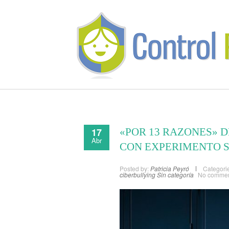
17
«POR 13 RAZONES» 
Abr
CON EXPERIMENTO S
Posted by:
Patricia Peyró
Categori
ciberbullying
Sin categoría
No comme