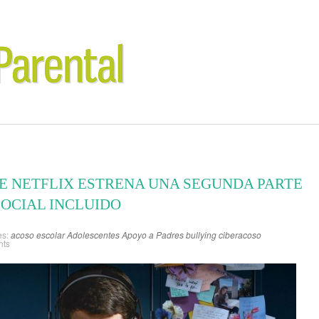
DE NETFLIX ESTRENA UNA SEGUNDA PARTE
OCIAL INCLUIDO
es:
acoso escolar
Adolescentes
Apoyo a Padres
bullying
ciberacoso
nts