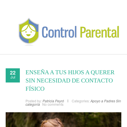
22
ENSEÑA A TUS HIJOS A QUERER
Jul
SIN NECESIDAD DE CONTACTO
FÍSICO
Posted by:
Patricia Peyró
Categories:
Apoyo a Padres
Sin
categoría
No comments