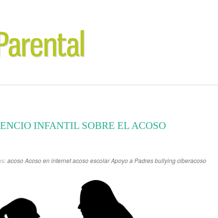
LENCIO INFANTIL SOBRE EL ACOSO
es:
acoso
Acoso en internet
acoso escolar
Apoyo a Padres
bullying
ciberacoso